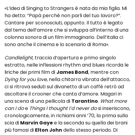
«L’idea di Singing to Strangers è nata da mia figlia. Mi
ha detto: “Papà perché non parli del tuo lavoro?”.
Cantare per sconosciuti, appunto. Il tutto è legato
dal tema dell’amore che si sviluppa all’interno di una
colonna sonora di un film immaginario. Dell’Italia ci
sono anche il cinema e lo scenario di Roma».
Candlelight
, traccia d’apertura e primo singolo
estratto, nelle inflessioni rhythm and blues ricorda le
liriche dei primi film di
James Bond
, mentre con
Dying for you love
, nella chitarra vibrata dell’attacco,
ci si ritrova seduti sul divanetto di un caffè retrò ad
ascoltare il crooner che canta d’amore. Magari in
una scena di una pellicola di
Tarantino
.
What more
can I do
e
Things I thought I’d never do
si inseriscono,
cronologicamente, in richiami anni ’70, la prima sulla
scia di
Marvin Gaye
e la seconda su quella dei brani
più famosi di
Elton John
dello stesso periodo. Di