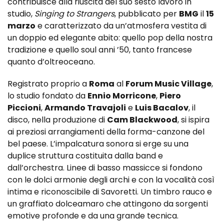
contribuisce alla riuscita del suo sesto lavoro in
studio,
Singing to Strangers
, pubblicato per
BMG
il
15
marzo
e caratterizzato da un’atmosfera vestita di
un doppio ed elegante abito: quello pop della nostra
tradizione e quello soul anni ’50, tanto francese
quanto d’oltreoceano.
Registrato proprio a
Roma
al
Forum Music Village
,
lo studio fondato da
Ennio Morricone
,
Piero
Piccioni
,
Armando Travajoli
e
Luis Bacalov
, il
disco, nella produzione di
Cam Blackwood
, si ispira
ai preziosi arrangiamenti della forma-canzone del
bel paese. L’impalcatura sonora si erge su una
duplice struttura costituita dalla band e
dall’orchestra. Linee di basso massicce si fondono
con le dolci armonie degli archi e con la vocalità così
intima e riconoscibile di Savoretti. Un timbro rauco e
un graffiato dolceamaro che attingono da sorgenti
emotive profonde e da una grande tecnica.