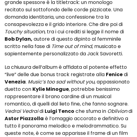
grande spessore è la titletrack: un monologo
recitato sul sottofondo delle corde pizzicate. Una
domanda identitaria, una confessione tra la
consapevolezza e il grido interiore. Che dire poi di
Touchy situation
, tra i cui crediti si legge il nome di
Bob Dylan,
autore di questo dipinto al femminile
scritto nella fase di
Time out of mind
, musicato e
sapientemente personalizzato da Jack Savoretti.
La chiusura dell’album è affidata al potente effetto
“live” delle due bonus track registrate alla
Fenice
di
Venezia
.
Music’s too sad without you
, appassionato
duetto con
Kylie Minogue
, potrebbe benissimo
rappresentare il brano cardine di un musical
romantico, di quelli dal lieto fine, che fanno sognare.
Vedrai Vedrai
di
Luigi Tenco
che sfuma in
Oblivion
di
Astor Piazzolla
è l’omaggio accorato e definitivo a
tutto il panorama melodico e melodrammatico. Su
queste note, è come se apparisse il frame di un film