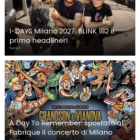
I-DAYS Milano 2027: BLINK 182 il
primo headliner!
News
A Day To Remember: spostato al
Fabrique il concerto di Milano
News