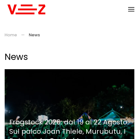
Skip to main content
Home
News
News
Frogstock 2026: dal 19 al 22 Agosto.
Sul palco Joan Thiele, Murubutu, I