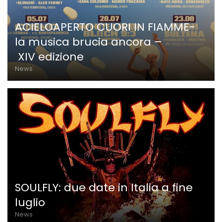
ACIELOAPERTO CUORI IN FIAMME-
la musica brucia ancora –
XIV edizione
News
SOULFLY: due date in Italia a fine
luglio
News