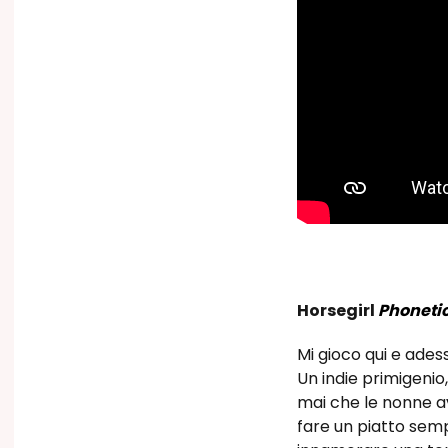
Horsegirl
Phonetic
Mi gioco qui e adess
Un indie primigenio
mai che le nonne av
fare un piatto semp