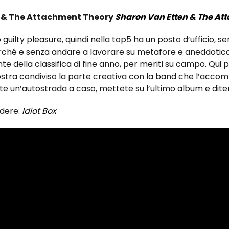
 & The Attachment Theory
Sharon Van Etten & The At
 guilty pleasure, quindi nella top5 ha un posto d’ufficio, 
rché e senza andare a lavorare su metafore e aneddotica 
e della classifica di fine anno, per meriti su campo. Qui po
ostra condiviso la parte creativa con la band che l’acco
te un’autostrada a caso, mettete su l’ultimo album e di
rdere:
Idiot Box