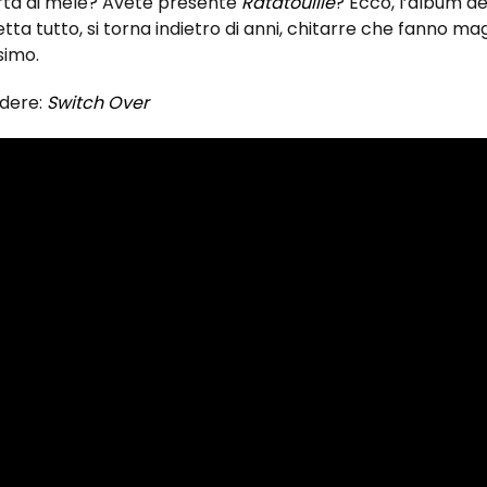
rta di mele? Avete presente
Ratatouille
? Ecco, l’album de
etta tutto, si torna indietro di anni, chitarre che fanno mag
simo.
dere:
Switch Over