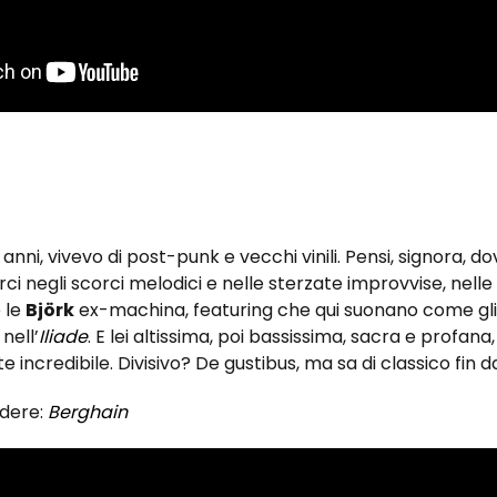
i anni, vivevo di post-punk e vecchi vinili. Pensi, signora, dov
rci negli scorci melodici e nelle sterzate improvvise, nelle 
e le
Björk
ex-machina, featuring che qui suonano come gli 
nell’
Iliade
. E lei altissima, poi bassissima, sacra e profana,
incredibile. Divisivo? De gustibus, ma sa di classico fin d
rdere:
Berghain