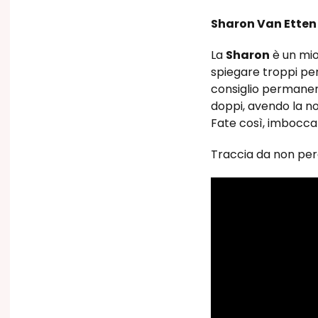
Sharon Van Etten
La
Sharon
è un mio
spiegare troppi pe
consiglio permanent
doppi, avendo la n
Fate così, imbocca
Traccia da non pe