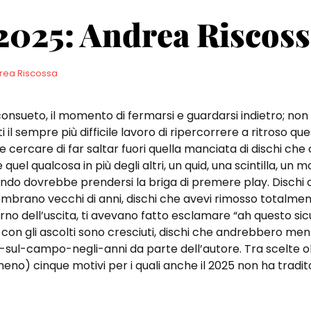
025: Andrea Riscoss
rea Riscossa
consueto, il momento di fermarsi e guardarsi indietro; non 
ti il sempre più difficile lavoro di ripercorrere a ritroso que
e cercare di far saltar fuori quella manciata di dischi che
quel qualcosa in più degli altri, un quid, una scintilla, un m
ndo dovrebbe prendersi la briga di premere play. Dischi c
embrano vecchi di anni, dischi che avevi rimosso totalme
iorno dell’uscita, ti avevano fatto esclamare “ah questo sic
 con gli ascolti sono cresciuti, dischi che andrebbero me
i-sul-campo-negli-anni da parte dell’autore. Tra scelte o
eno) cinque motivi per i quali anche il 2025 non ha tradito