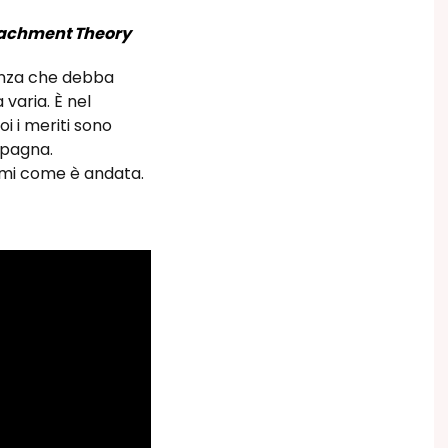
tachment Theory
senza che debba
varia. È nel
i i meriti sono
mpagna.
temi come è andata.