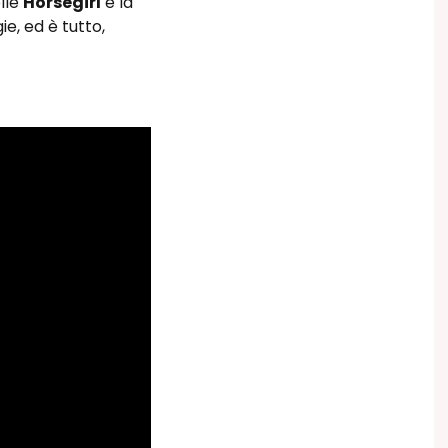
lle
Horsegirl
è la
ie, ed è tutto,