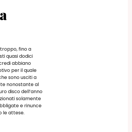
a
troppo, fino a
sti quasi dodici
 credi abbiano
otivo per il quale
he sono usciti a
nte nonostante al
uro disco dell’anno
nzionati solamente
bbligate e rinunce
 le attese.