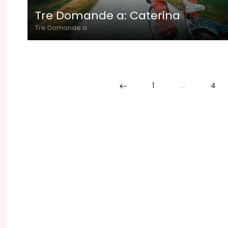
Tre Domande a: Caterina
Tre Domande a
1
…
4