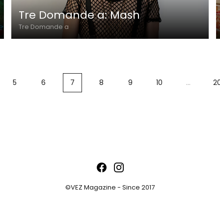
Tre Domande a: Mash
Tre Domande a
5
6
7
8
9
10
…
2
©VEZ Magazine - Since 2017