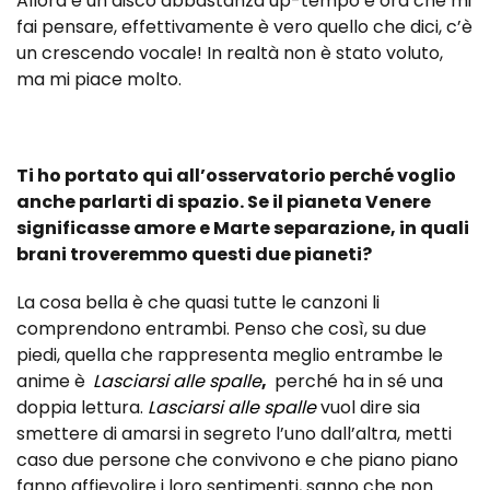
Allora è un disco abbastanza up-tempo e ora che mi
fai pensare, effettivamente è vero quello che dici, c’è
un crescendo vocale! In realtà non è stato voluto,
ma mi piace molto.
Ti ho portato qui all’osservatorio perché voglio
anche parlarti di spazio. Se il pianeta Venere
significasse amore e Marte separazione, in quali
brani troveremmo questi due pianeti?
La cosa bella è che quasi tutte le canzoni li
comprendono entrambi. Penso che così, su due
piedi, quella che rappresenta meglio entrambe le
anime è
Lasciarsi alle spalle
,
perché ha in sé una
doppia lettura.
Lasciarsi alle spalle
vuol dire sia
smettere di amarsi in segreto l’uno dall’altra, metti
caso due persone che convivono e che piano piano
fanno affievolire i loro sentimenti, sanno che non