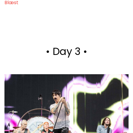
Blæst
• Day 3 •