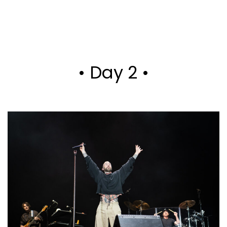
• Day 2 •