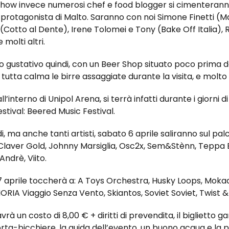
Show invece numerosi chef e food blogger si cimenteranno
e protagonista di Malto. Saranno con noi Simone Finetti (M
otto al Dente), Irene Tolomei e Tony (Bake Off Italia), 
 molti altri.
gustativo quindi, con un Beer Shop situato poco prima de
tutta calma le birre assaggiate durante la visita, e molto 
ll’interno di Unipol Arena, si terrà infatti durante i giorni 
stival: Beered Music Festival.
di, ma anche tanti artisti, sabato 6 aprile saliranno sul pa
, Claver Gold, Johnny Marsiglia, Osc2x, Sem&Stènn, Teppa 
Andrè, Viito.
aprile toccherà a: A Toys Orchestra, Husky Loops, Mokade
ORIA Viaggio Senza Vento, Skiantos, Soviet Soviet, Twist &
rà un costo di 8,00 € + diritti di prevendita, il biglietto ga
ta-bicchiere, la guida dell’evento, un buono acqua e la pos