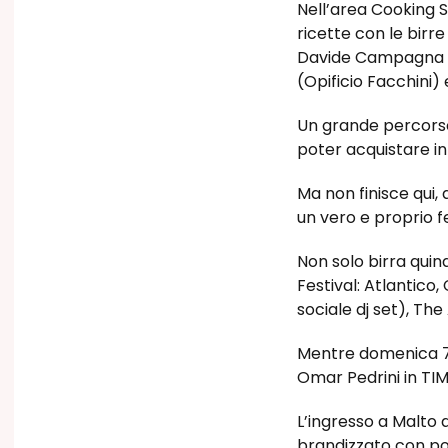
Nell’area Cooking 
ricette con le birr
Davide Campagna (C
(Opificio Facchini) e
Un grande percorso 
poter acquistare in 
Ma non finisce qui, a
un vero e proprio fe
Non solo birra quin
Festival: Atlantico
sociale dj set), The 
Mentre domenica 7 
Omar Pedrini in TIM
L’ingresso a Malto av
brandizzato con por