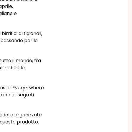
prile,
aliane e
irrifici artigianali,
, passando per le
 tutto il mondo, fra
oltre 500 le
ens of Every- where
eranno i segreti
guidate organizzate
di questo prodotto.