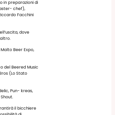
 in preparazioni di
aster- chef),
Riccardo Facchini
ll’uscita, dove
altro.
di Malto Beer Expo,
lco del Beered Music
Bros (Lo Stato
lic, Pun- kreas,
 Shout.
rantirà il bicchiere
sibilità di