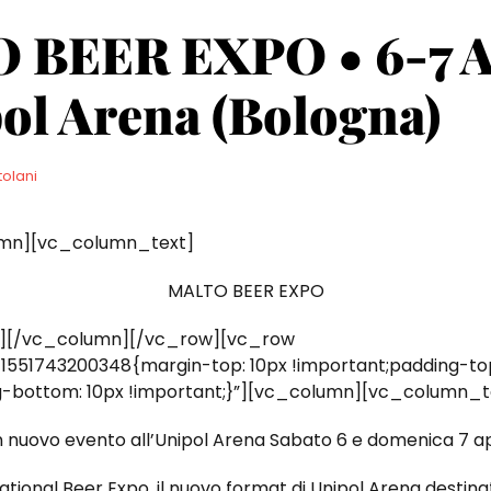
 BEER EXPO • 6-7 A
ol Arena (Bologna)
tolani
mn][vc_column_text]
MALTO BEER EXPO
][/vc_column][/vc_row][vc_row
551743200348{margin-top: 10px !important;padding-top
g-bottom: 10px !important;}”][vc_column][vc_column_t
n nuovo evento all’Unipol Arena Sabato 6 e domenica 7 ap
tional Beer Expo, il nuovo format di Unipol Arena destina