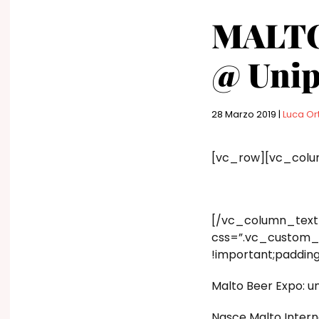
MALTO
@ Unip
28 Marzo 2019
|
Luca Or
[vc_row][vc_colu
[/vc_column_text
css=”.vc_custom_1
!important;paddin
Malto Beer Expo: u
Nasce Malto Interna