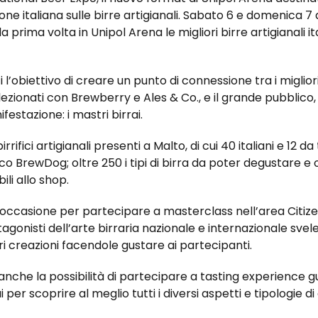
ne italiana sulle birre artigianali. Sabato 6 e domenica 7 a
prima volta in Unipol Arena le migliori birre artigianali it
 l’obiettivo di creare un punto di connessione tra i migliori b
zionati con Brewberry e Ales & Co., e il grande pubblico
festazione: i mastri birrai.
irrifici artigianali presenti a Malto, di cui 40 italiani e 12 da
co BrewDog; oltre 250 i tipi di birra da poter degustare e 
li allo shop.
’occasione per partecipare a masterclass nell’area Citiz
agonisti dell’arte birraria nazionale e internazionale svel
bri creazioni facendole gustare ai partecipanti.
rà anche la possibilità di partecipare a tasting experience 
i per scoprire al meglio tutti i diversi aspetti e tipologie 