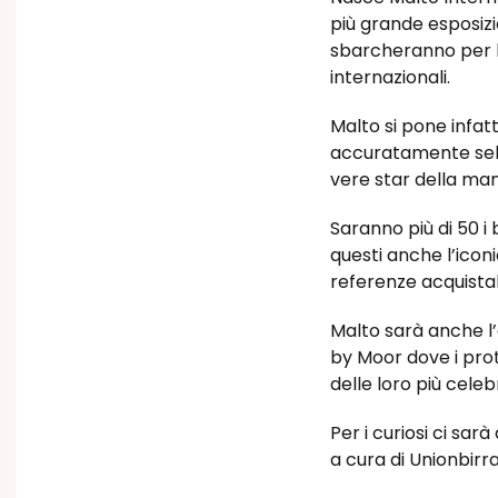
più grande esposizio
sbarcheranno per la 
internazionali.
Malto si pone infatti
accuratamente sele
vere star della mani
Saranno più di 50 i b
questi anche l’iconi
referenze acquistabi
Malto sarà anche l
by Moor dove i prot
delle loro più cele
Per i curiosi ci sa
a cura di Unionbirra