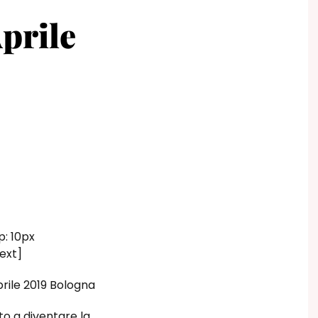
prile
: 10px
ext]
rile 2019 Bologna
to a diventare la