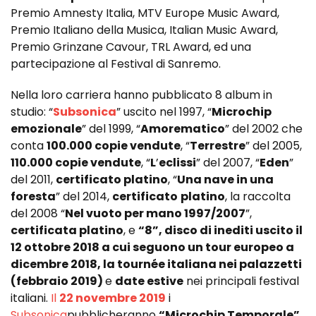
Premio Amnesty Italia, MTV Europe Music Award,
Premio Italiano della Musica, Italian Music Award,
Premio Grinzane Cavour, TRL Award, ed una
partecipazione al Festival di Sanremo.
Nella loro carriera hanno pubblicato 8 album in
studio: “
Subsonica
” uscito nel 1997, “
Microchip
emozionale
” del 1999, “
Amorematico
” del 2002 che
conta
100.000 copie vendute
, “
Terrestre
” del 2005,
110.000 copie vendute
, “
L
’
eclissi
” del 2007, “
Eden
”
del 2011,
certificato platino
, “
Una nave in una
foresta
” del 2014,
certificato
platino
, la raccolta
del 2008 “
Nel vuoto per mano 1997/2007
”,
certificata platino
, e
“8”, disco di inediti uscito il
12 ottobre 2018 a cui seguono un tour europeo a
dicembre 2018, la tournée italiana nei palazzetti
(febbraio 2019)
e
date estive
nei principali festival
italiani.
Il
22 novembre 2019
i
Subsonica
pubblicheranno
“Microchip Temporale”
,