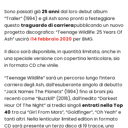
Sono passati già
25 anni
dal loro debut album
“Trailer” (1994) e gli Ash sono pronti a festeggiare
questo
traguardo di carriera
pubblicando un nuovo
progetto discografico: “Teenage Wildlife: 25 Years Of
Ash” uscirà
il
14
febbraio 2020
per BMG.
Il disco sarà disponibile, in quantità limitata, anche in
una speciale versione con copertina lenticolare, sia
in formato CD che vinile.
“Teenage Wildlife” sarà un percorso lungo l’intera
carriera degli Ash, dall’esuberante singolo di debutto
“Jack Names The Planets” (1994) fino ai brani più
recenti come “Buzzkill” (2018), dall’inedito “Darkest
Hour Of The Night” ai tredici singoli
entrati nella Top
40
tra cui “Girl From Mars”, “Goldfinger”, “Oh Yeah” e
tanti altri. Nella lenticular limited edition in formato
CD sarà presente un terzo disco di 19 tracce, una