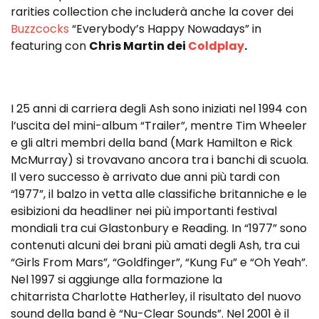
rarities collection che includerà anche la cover dei
Buzzcocks
“Everybody’s Happy Nowadays” in
featuring con
Chris Martin dei
Coldplay
.
I 25 anni di carriera degli Ash sono iniziati nel 1994 con
l’uscita del mini-album “Trailer”, mentre Tim Wheeler
e gli altri membri della band (Mark Hamilton e Rick
McMurray) si trovavano ancora tra i banchi di scuola.
Il vero successo è arrivato due anni più tardi con
“1977”, il balzo in vetta alle classifiche britanniche e le
esibizioni da headliner nei più importanti festival
mondiali tra cui Glastonbury e Reading. In “1977” sono
contenuti alcuni dei brani più amati degli Ash, tra cui
“Girls From Mars”, “Goldfinger”, “Kung Fu” e “Oh Yeah”.
Nel 1997 si aggiunge alla formazione la
chitarrista Charlotte Hatherley, il risultato del nuovo
sound della band è “Nu-Clear Sounds”. Nel 2001 è il