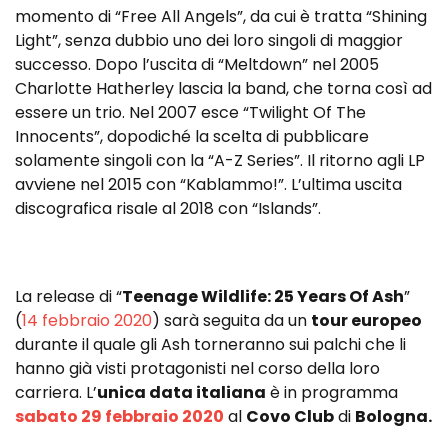
momento di “Free All Angels”, da cui è tratta “Shining
Light”, senza dubbio uno dei loro singoli di maggior
successo. Dopo l’uscita di “Meltdown” nel 2005
Charlotte Hatherley lascia la band, che torna così ad
essere un trio. Nel 2007 esce “Twilight Of The
Innocents”, dopodiché la scelta di pubblicare
solamente singoli con la “A-Z Series”. Il ritorno agli LP
avviene nel 2015 con “Kablammo!”. L’ultima uscita
discografica risale al 2018 con “Islands”.
La release di “
Teenage Wildlife: 25 Years Of Ash
”
(
14 febbraio 2020
) sarà seguita da un
tour europeo
durante il quale gli Ash torneranno sui palchi che li
hanno già visti protagonisti nel corso della loro
carriera. L’
unica data italiana
è in programma
sabato 29 febbraio 2020
al
Covo Club
di
Bologna.