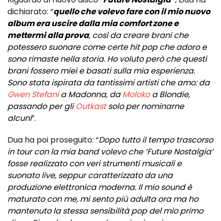
dichiarato: “
quello che volevo fare con il mio nuovo
album era uscire dalla mia comfort zone e
mettermi alla prova
, così da creare brani che
potessero suonare come certe hit pop che adoro e
sono rimaste nella storia. Ho voluto però che questi
brani fossero miei e basati sulla mia esperienza.
Sono stata ispirata da tantissimi artisti che amo: da
Gwen Stefani
a Madonna, da
Moloko
a Blondie,
passando per gli
Outkast
solo per nominarne
alcuni
”.
Dua ha poi proseguito: “
Dopo tutto il tempo trascorso
in tour con la mia band volevo che ‘Future Nostalgia’
fosse realizzato con veri strumenti musicali e
suonato live, seppur caratterizzato da una
produzione elettronica moderna. Il mio sound è
maturato con me, mi sento più adulta ora ma ho
mantenuto la stessa sensibilità pop del mio primo