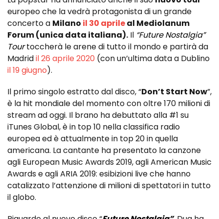
europeo che la vedrà protagonista di un grande
concerto a
Milano
il 30 aprile
al Mediolanum
Forum (unica data italiana).
Il
“Future Nostalgia”
Tour
toccherà le arene di tutto il mondo e partirà da
Madrid
il 26 aprile 2020
(con un’ultima data a Dublino
il 19 giugno
).
Il primo singolo estratto dal disco, “
Don’t Start Now
”,
è la hit mondiale del momento con oltre 170 milioni di
stream ad oggi. Il brano ha debuttato alla #1 su
iTunes Global, è in top 10 nella classifica radio
europea ed è attualmente in top 20 in quella
americana. La cantante ha presentato la canzone
agli European Music Awards 2019, agli American Music
Awards e agli ARIA 2019: esibizioni live che hanno
catalizzato l’attenzione di milioni di spettatori in tutto
il globo.
Riguardo al nuovo disco “
Future Nostalgia”
, Dua ha