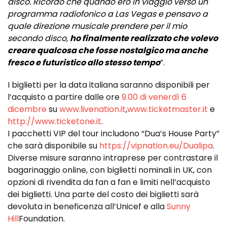
disco. Ricordo che quando ero in viaggio verso un
programma radiofonico a Las Vegas e pensavo a
quale direzione musicale prendere per il mio
secondo disco,
ho finalmente realizzato che volevo
creare qualcosa che fosse nostalgico ma anche
fresco e futuristico allo stesso tempo
”.
I biglietti per la data italiana saranno disponibili per
l’acquisto a partire dalle ore
9.00 di venerdì 6
dicembre
su
www.livenation.it
,
www.ticketmaster.it
e
http://www.ticketone.it
.
I pacchetti VIP del tour includono “Dua’s House Party”
che sarà disponibile su
https://vipnation.eu/Dualipa
.
Diverse misure saranno intraprese per contrastare il
bagarinaggio online, con biglietti nominali in UK, con
opzioni di rivendita da fan a fan e limiti nell’acquisto
dei biglietti. Una parte del costo dei biglietti sarà
devoluta in beneficenza all’Unicef e alla
Sunny
Hill
Foundation.