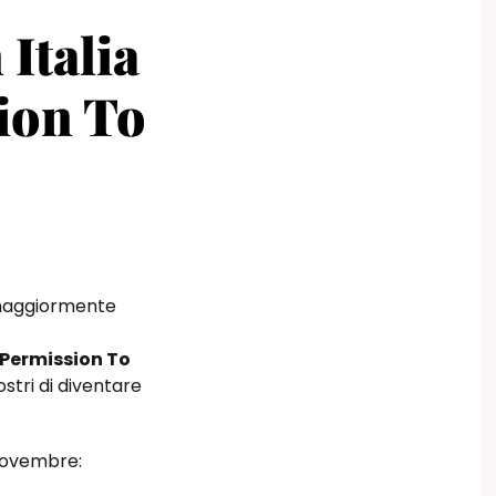
Italia
sion To
 maggiormente
Permission To
ostri di diventare
 novembre: