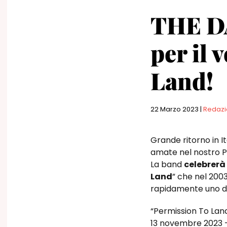
THE DA
per il 
Land!
22 Marzo 2023
|
Redaz
Grande ritorno in I
amate nel nostro P
La band
celebrerà 
Land
” che nel 2003
rapidamente uno dei
“Permission To Land
13 novembre 2023
–