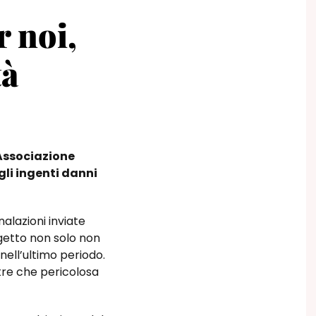
r noi,
tà
’Associazione
gli ingenti danni
alazioni inviate
ggetto non solo non
ell’ultimo periodo.
re che pericolosa