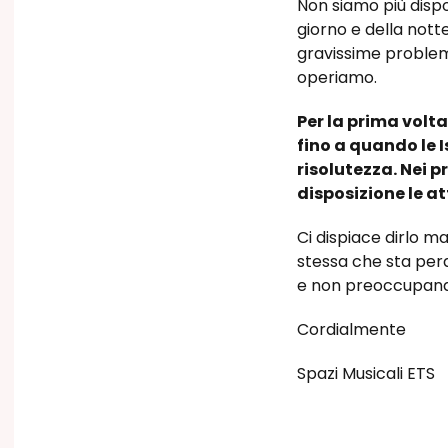
Non siamo più dispos
giorno e della notte
gravissime problema
operiamo.
Per la prima volt
fino a quando le 
risolutezza. Nei 
disposizione le a
Ci dispiace dirlo m
stessa che sta per
e non preoccupandos
Cordialmente
Spazi Musicali ETS