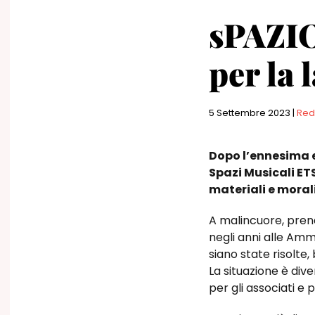
sPAZIO2
per la 
5 Settembre 2023
|
Red
Dopo l’ennesima e
Spazi Musicali ETS
materiali e morali
A malincuore, prend
negli anni alle Amm
siano state risolte
La situazione è di
per gli associati e p