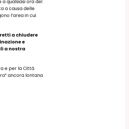
 a qualsiasi ora del
rta a causa delle
ono l’area in cui
retti a chiudere
minazione e
li a nostra
.
a e per la Città
era” ancora lontana