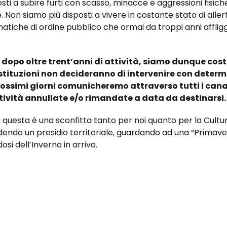
ti a subire furti con scasso, minacce e aggressioni fisiche
. Non siamo più disposti a vivere in costante stato di alle
tiche di ordine pubblico che ormai da troppi anni affligg
a dopo oltre trent’anni di attività, siamo dunque cost
Istituzioni non decideranno di intervenire con deter
prossimi giorni comunicheremo attraverso tutti i cana
ttività annullate e/o rimandate a data da destinarsi
a questa è una sconfitta tanto per noi quanto per la Cultur
dendo un presidio territoriale, guardando ad una “Primav
i dell’Inverno in arrivo.