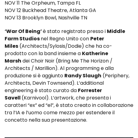
NOV 11 The Orpheum, Tampa FL
NOV 12 Buckhead Theatre, Atlanta GA
NOV 13 Brooklyn Bowl, Nashville TN
‘War Of Being’
è stato registrato presso i
Middle
Farm Studios
nel Regno Unito con
Peter
Miles
(Architects/Sylosis/Dodie) che ha co-
prodotto con la band insieme a
Katherine
Marsh
dei Choir Noir (Bring Me The Horizon /
Architects / Marillion). Al programming e alla
produzione si è aggiunto
Randy Slaugh
(Periphery,
Architects, Devin Townsend). L’additional
engineering è stato curato da
Forrester
Savell
(Karnivool). L’artwork, che presenta i
caratteri “ex” ed “el”, è stato creato in collaborazione
tra l’IA e l’uomo come mezzo per estendere il
concetto nella sua presentazione.