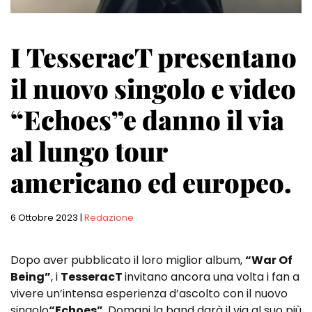
I TesseracT presentano
il nuovo singolo e video
“Echoes”e danno il via
al lungo tour
americano ed europeo.
6 Ottobre 2023
|
Redazione
Dopo aver pubblicato il loro miglior album,
“War Of
Being”
, i
TesseracT
invitano ancora una volta i fan a
vivere un’intensa esperienza d’ascolto con il nuovo
singolo
“Echoes”
. Domani la band darà il via al suo più