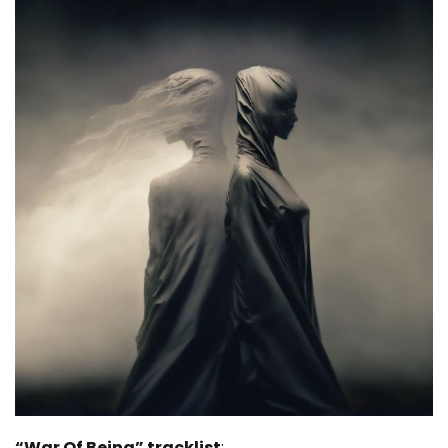
“War Of Being” tracklist
: