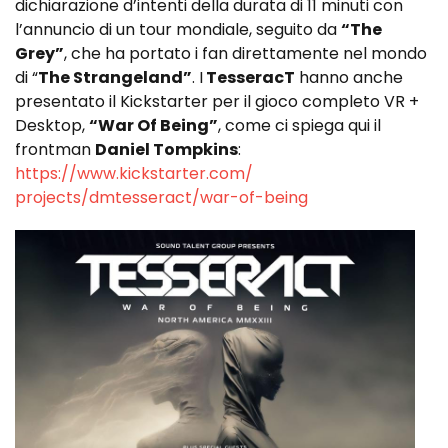
dichiarazione d’intenti della durata di 11 minuti con
l’annuncio di un tour mondiale, seguito da
“The
Grey”
, che ha portato i fan direttamente nel mondo
di “
The Strangeland”
. I
TesseracT
hanno anche
presentato il Kickstarter per il gioco completo VR +
Desktop,
“War Of Being”
, come ci spiega qui il
frontman
Daniel Tompkins
:
https://www.kickstarter.com/
projects/dmtesseract/war-of-
being