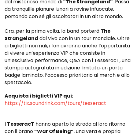
dal misterioso mondo di
“The Strangeland”
. Passa
da tranquille pianure lunari a rovine infuocate,
portando con sé gli ascoltatori in un altro mondo.
Ora, per la prima volta, la band porterà
The
Strangeland
dal vivo con in un tour mondiale. Oltre
ai biglietti normali, i fan avranno anche l’opportunità
di vivere un’esperienza VIP che consiste in
un’esclusiva performance, Q&A con i TesseracT, una
stampa autografata in edizione limitata, un porta
badge laminato, l’accesso prioritario al merch e allo
spettacolo.
Acquista i biglietti VIP qui:
https://tix.soundrink.com/
tours/tesseract
I
TesseracT
hanno aperto la strada al loro ritorno
con il brano
“War Of Being”
, una vera e propria