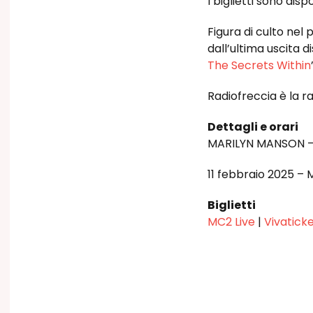
I biglietti sono disp
Figura di culto ne
dall’ultima uscita d
The Secrets Within
Radiofreccia è la r
Dettagli e orari
MARILYN MANSON –
11 febbraio 2025 – 
Biglietti
MC2 Live
|
Vivatick