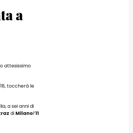
a a
uo attesissimo
018, toccherà le
a, a sei anni di
traz
di
Milano
l’
11