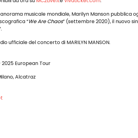
onibili da ora su
MC2Live.it
e
Vivaticket.com
.
l panorama musicale mondiale, Marilyn Manson pubblica ogg
iscografica “
We Are Chaos
” (settembre 2020), il nuovo sin
”.
adio ufficiale del concerto di MARILYN MANSON.
 2025 European Tour
Milano, Alcatraz
et