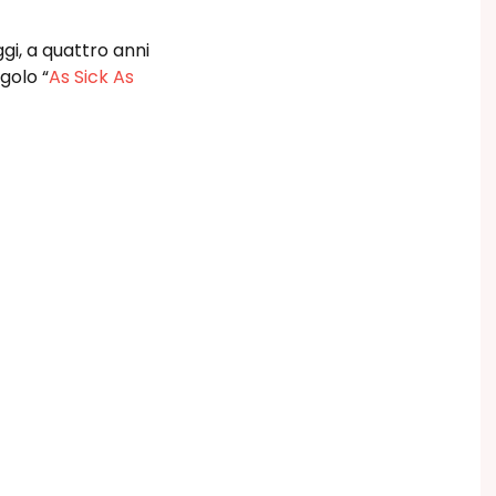
i, a quattro anni
golo “
As Sick As