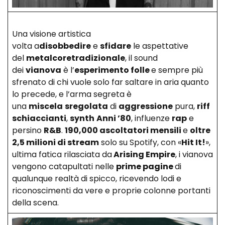
Una visione artistica
volta a
disobbedire
e
sfidare
le aspettative
del
metalcore
tradizionale
, il sound
dei
vianova
è l’
esperimento folle
e sempre più
sfrenato di chi vuole solo far saltare in aria quanto
lo precede, e l’arma segreta è
una
miscela
sregolata
di
aggressione
pura,
riff
schiaccianti
,
synth
Anni ’80
, influenze
rap
e
persino
R&B
.
190,000 ascoltatori mensili
e
oltre
2,5 milioni di stream
solo su Spotify, con «
Hit It!
»,
ultima fatica rilasciata da
Arising Empire
, i vianova
vengono catapultati nelle
prime pagine
di
qualunque realtà di spicco, ricevendo lodi e
riconoscimenti da vere e proprie colonne portanti
della scena.