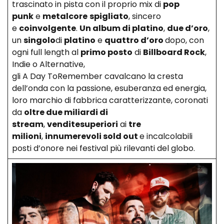
trascinato in pista con il proprio mix di
pop
punk
e
metalcore
spigliato
, sincero
e
coinvolgente
.
Un album di platino
,
due d’oro
,
un
singolo
di
platino
e
quattro d’oro
dopo, con
ogni full length al
primo posto
di
Billboard Rock
,
Indie o Alternative,
gli A Day ToRemember cavalcano la cresta
dell’onda con la passione, esuberanza ed energia,
loro marchio di fabbrica caratterizzante, coronati
da
oltre due miliardi di
stream
,
vendite
superiori
ai
tre
milioni
,
innumerevoli sold out
e incalcolabili
posti d’onore nei festival più rilevanti del globo.