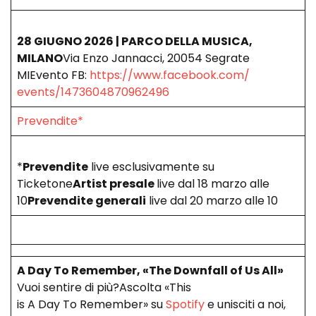
28 GIUGNO 2026 | PARCO DELLA MUSICA,
MILANO
Via Enzo Jannacci, 20054 Segrate
MIEvento FB:
https://www.facebook.com/
events/1473604870962496
Prevendite*
*
Prevendite
live esclusivamente su
Ticketone
Artist presale
live dal 18 marzo alle
10
Prevendite generali
live dal 20 marzo alle 10
A Day To Remember, «The Downfall of Us All»
Vuoi sentire di più?Ascolta «This
is A Day To Remember» su
Spotify
e unisciti a noi,