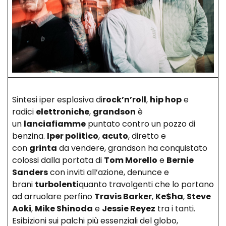
Sintesi iper esplosiva di
rock’n’roll
,
hip hop
e
radici
elettroniche
,
grandson
è
un
lanciafiamme
puntato contro un pozzo di
benzina.
Iper politico
,
acuto
, diretto e
con
grinta
da vendere, grandson ha conquistato
colossi dalla portata di
Tom Morello
e
Bernie
Sanders
con inviti all’azione, denunce e
brani
turbolenti
quanto travolgenti che lo portano
ad arruolare perfino
Travis Barker
,
Ke$ha
,
Steve
Aoki
,
Mike Shinoda
e
Jessie Reyez
tra i tanti.
Esibizioni sui palchi più essenziali del globo,