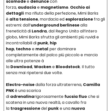
scomode
e
denunce
con
forza,
audacia
e
magnetismo
.
Occhio ai
dettagli
ma rifiuto della perfezione, Mimi Barks
è
alta tensione
, mordacia ed
esplorazione
fra gli
estremi: dall’
underground berlinese
alla
freneticità di
Londra
, dal Regno Unito all’intero
globo, Mimi Barks sfrutta gli ambienti più ruvidi e
incontrollabili di
punk
,
hip
hop
,
techno
e
metal
per dominare
completamente dal palco più piccolo e marcio
alle ultra potenze à
la
Download
,
Wacken
e
Bloodstock
. Il tutto
senza mai ripetersi due volte.
Electro-noise
dalla forza ultraterrena,
Camilla
PNK
è una scarica
di
adrenalina
rigorosamente
fucsia fluo
che si
scatena in una nuova realtà, a cavallo fra
la
trasgressione
del
punk
e una
nuova