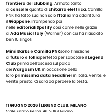
frontiera
del
clubbing
. Armata tanto
di
consolle
quanto di
chitarra elettrica
, Camilla
PNK ha fatto sua non solo l’
Italia
ma addirittura
il
Giappone
, irrompendo poi
nelle
editorialiSpotify
così come nelle grazie
di
Ada Music Italy
(Warner) con cui ha rilasciato
ben 10 singoli.
Mimi Barks
e
Camilla PNK
sono l’iniezione
di
futuro
e
follia
perfetta per sabotare il
Legend
Club
prima dell’ascesa sul palco
dei
Wargasm UK
, in occasione della
loro
primissima data headliner
in Italia. Venite, e
venite presto. Ci sarà da perdere la testa.
11 GIUGNO 2026 | LEGEND CLUB, MILANO
Viale Enrico Fermi, 98, 20161 Milano