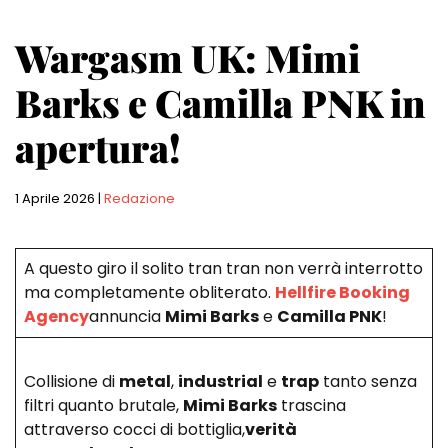
Wargasm UK: Mimi
Barks e Camilla PNK in
apertura!
1 Aprile 2026
|
Redazione
A questo giro il solito tran tran non verrà interrotto
ma completamente obliterato.
Hellfire Booking
Agency
annuncia
Mimi Barks
e
Camilla PNK
!
Collisione di
metal
,
industrial
e
trap
tanto senza
filtri quanto brutale,
Mimi Barks
trascina
attraverso cocci di bottiglia,
verità