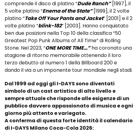
comprende il disco di platino “
Dude Ranch”
[1997], il
5 volte platino “
Enema of the State”
[1999], il 2 volte
platino “
Take Off Your Pants and Jacket
” [2001] e il 2
volte platino “
blink-182
” [2003]. Hanno conquistato
ben due posizioni nella Top 10 della classifica “50
Greatest Pop Punk Albums of All Time” di Rolling
Stone. Nel 2023, “
ONE MORE TIME…”
ha coronato una
stagione di ritorno memorabile ottenendo il loro
terzo debutto al numero 1 della Billboard 200 e
dando il via a un imponente tour mondiale negli stadi.
Dal 1999 ad oggi gli I-DAYS sono diventati
simbolo di un cast artistico di alto livello e
sempre attuale che risponde alle esigenze di un
pubblico davvero appassionato di musica e ogni
giorno più attento e variegato.
A conferma di questa forte identità il calendario
di I-DAYS Milano Coca-Cola 2026: