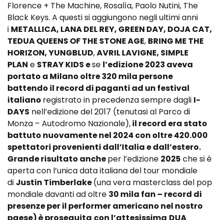
Florence + The Machine, Rosalìa, Paolo Nutini, The
Black Keys. A questi si aggiungono negli ultimi anni
i
METALLICA, LANA DEL REY, GREEN DAY, DOJA CAT,
TEDUA QUEENS OF THE STONE AGE
,
BRING ME THE
HORIZON, YUNGBLUD
,
AVRIL LAVIGNE, SIMPLE
PLAN
e
STRAY KIDS e
se
l’edizione 2023 aveva
portato a Milano oltre 320 mila persone
battendo il record di paganti ad un festival
italiano
registrato in precedenza sempre dagli
I-
DAYS
nell’edizione del 2017 (tenutasi al Parco di
Monza – Autodromo Nazionale),
il record era stato
battuto nuovamente nel 2024 con oltre 420.000
spettatori provenienti dall’Italia e dall’estero.
Grande risultato anche
per l’edizione
2025
che si è
aperta con l’unica data italiana del tour mondiale
di
Justin Timberlake
(una vera masterclass del pop
mondiale davanti ad oltre
30 mila fan – record di
presenze per il performer americano nel nostro
paese) è proseguita
con l’attesissima
DUA