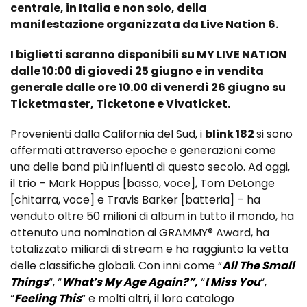
centrale, in Italia e non solo, della
manifestazione organizzata da Live Nation 6.
I biglietti saranno disponibili su MY LIVE NATION
dalle 10:00 di giovedì 25 giugno e in vendita
generale dalle ore 10.00 di venerdì 26 giugno su
Ticketmaster, Ticketone e Vivaticket.
Provenienti dalla California del Sud, i
blink 182
si sono
affermati attraverso epoche e generazioni come
una delle band più influenti di questo secolo. Ad oggi,
il trio – Mark Hoppus [basso, voce], Tom DeLonge
[chitarra, voce] e Travis Barker [batteria] – ha
venduto oltre 50 milioni di album in tutto il mondo, ha
ottenuto una nomination ai GRAMMY® Award, ha
totalizzato miliardi di stream e ha raggiunto la vetta
delle classifiche globali. Con inni come “
All The Small
Things
“, “
What’s My Age Again?”,
“
I Miss You
“,
“
Feeling This
” e molti altri, il loro catalogo