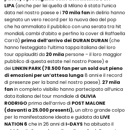
LIPA
(anche per lei quella di Milano è stata l’unica
data nel nostro paese e i
70 mila fan
in delirio hanno
segnato un vero record per la nuova dea del pop
che ha ammaliato il pubblico con una serata tra hit
mondiali, cambi d’abito e perfino la cover di Raffaella
Carrà)
prima dell’arrivo dei
DURAN DURAN
(che
hanno festeggiato l’ultima tappa italiana del loro
tour applauditi da
20 mila
persone – il loro maggior
pubblico di questa estate nel nostro Paese) e
dei
LINKIN PARK (78.500 fan per un sold out pieno
di emozioni per un’attesa lunga
8 anni
e il record
di presenze per la band nel nostro paese).
27 mila
fan
in completo visibilio hanno partecipato all’unica
data italiana del tour mondiale di
OLIVIA
RODRIGO
prima dell’arrivo di
POST MALONE
(davanti a 25.000 presenti),
un altro grande colpo
per la manifestazione ideata e guidata da
LIVE
NATION 6
che in 26 anni di
I-DAYS
ha abituato il