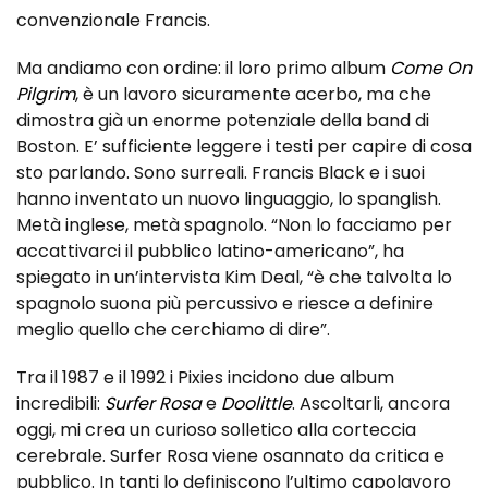
convenzionale Francis.
Ma andiamo con ordine: il loro primo album
Come On
Pilgrim
, è un lavoro sicuramente acerbo, ma che
dimostra già un enorme potenziale della band di
Boston. E’ sufficiente leggere i testi per capire di cosa
sto parlando. Sono surreali. Francis Black e i suoi
hanno inventato un nuovo linguaggio, lo spanglish.
Metà inglese, metà spagnolo. “Non lo facciamo per
accattivarci il pubblico latino-americano”, ha
spiegato in un’intervista Kim Deal, “è che talvolta lo
spagnolo suona più percussivo e riesce a definire
meglio quello che cerchiamo di dire”.
Tra il 1987 e il 1992 i Pixies incidono due album
incredibili:
Surfer Rosa
e
Doolittle
. Ascoltarli, ancora
oggi, mi crea un curioso solletico alla corteccia
cerebrale. Surfer Rosa viene osannato da critica e
pubblico. In tanti lo definiscono l’ultimo capolavoro