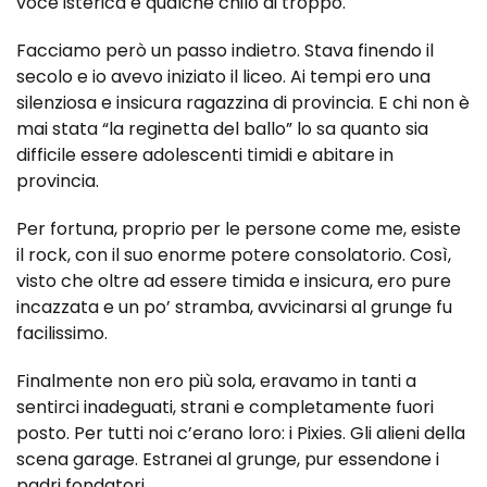
voce isterica e qualche chilo di troppo.
Facciamo però un passo indietro. Stava finendo il
secolo e io avevo iniziato il liceo. Ai tempi ero una
silenziosa e insicura ragazzina di provincia. E chi non è
mai stata “la reginetta del ballo” lo sa quanto sia
difficile essere adolescenti timidi e abitare in
provincia.
Per fortuna, proprio per le persone come me, esiste
il rock, con il suo enorme potere consolatorio. Così,
visto che oltre ad essere timida e insicura, ero pure
incazzata e un po’ stramba, avvicinarsi al grunge fu
facilissimo.
Finalmente non ero più sola, eravamo in tanti a
sentirci inadeguati, strani e completamente fuori
posto. Per tutti noi c’erano loro: i Pixies. Gli alieni della
scena garage. Estranei al grunge, pur essendone i
padri fondatori.