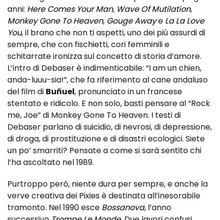
anni:
Here Comes Your Man
,
Wave Of Mutilation
,
Monkey Gone To Heaven
,
Gouge
Away
e
La
La
Love
You
, il brano che non ti aspetti, uno dei più assurdi di
sempre, che con fischietti, cori femminili e
schitarrate ironizza sul concetto di storia d’amore.
L’intro di Debaser è indimenticabile: “I am un chien,
anda-luuu-sia!”, che fa riferimento al cane andaluso
del film di
Buñuel
, pronunciato in un francese
stentato e ridicolo. E non solo, basti pensare al “Rock
me, Joe” di Monkey Gone To Heaven. I testi di
Debaser parlano di suicidio, di nevrosi, di depressione,
di droga, di prostituzione e di disastri ecologici. Siete
un po’ smarriti? Pensate a come si sarà sentito chi
l’ha ascoltato nel 1989.
Purtroppo però, niente dura per sempre, e anche la
verve creativa dei Pixies è destinata all’inesorabile
tramonto. Nel 1990 esce
Bossanova
, l’anno
successivo
Trompe Le Monde
. Due lavori confusi,