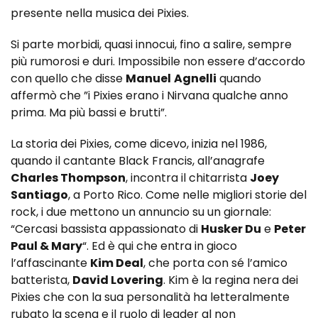
presente nella musica dei Pixies.
Si parte morbidi, quasi innocui, fino a salire, sempre
più rumorosi e duri. Impossibile non essere d’accordo
con quello che disse
Manuel
Agnelli
quando
affermò che ”i Pixies erano i Nirvana qualche anno
prima. Ma più bassi e brutti”.
La storia dei Pixies, come dicevo, inizia nel 1986,
quando il cantante Black Francis, all’anagrafe
Charles Thompson
, incontra il chitarrista
Joey
Santiago
, a Porto Rico. Come nelle migliori storie del
rock, i due mettono un annuncio su un giornale:
“Cercasi bassista appassionato di
Husker Du
e
Peter
Paul & Mary
“. Ed è qui che entra in gioco
l’affascinante
Kim Deal
, che porta con sé l’amico
batterista,
David Lovering
. Kim è la regina nera dei
Pixies che con la sua personalità ha letteralmente
rubato la scena e il ruolo di leader al non