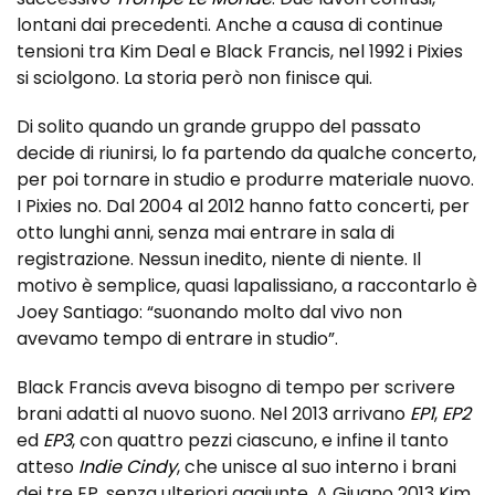
lontani dai precedenti. Anche a causa di continue
tensioni tra Kim Deal e Black Francis, nel 1992 i Pixies
si sciolgono. La storia però non finisce qui.
Di solito quando un grande gruppo del passato
decide di riunirsi, lo fa partendo da qualche concerto,
per poi tornare in studio e produrre materiale nuovo.
I Pixies no. Dal 2004 al 2012 hanno fatto concerti, per
otto lunghi anni, senza mai entrare in sala di
registrazione. Nessun inedito, niente di niente. Il
motivo è semplice, quasi lapalissiano, a raccontarlo è
Joey Santiago: “suonando molto dal vivo non
avevamo tempo di entrare in studio”.
Black Francis aveva bisogno di tempo per scrivere
brani adatti al nuovo suono. Nel 2013 arrivano
EP1
,
EP2
ed
EP3
, con quattro pezzi ciascuno, e infine il tanto
atteso
Indie Cindy
, che unisce al suo interno i brani
dei tre EP, senza ulteriori aggiunte. A Giugno 2013 Kim