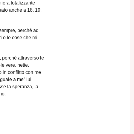
iera totalizzante
uato anche a 18, 19,
e sempre, perché ad
i o le cose che mi
 perché attraverso le
e vere, nette,
o in conflitto con me
guale a me” lui
se la speranza, la
mo.