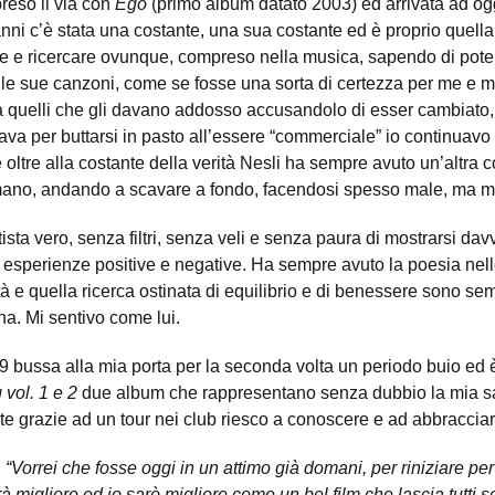
reso il via con
Ego
(primo album datato 2003) ed arrivata ad o
 anni c’è stata una costante, una sua costante ed è proprio quell
e e ricercare ovunque, compreso nella musica, sapendo di poter
 le sue canzoni, come se fosse una sorta di certezza per me e m
tra quelli che gli davano addosso accusandolo di esser cambiato,
va per buttarsi in pasto all’essere “commerciale” io continuav
ltre alla costante della verità Nesli ha sempre avuto un’altra c
 mano, andando a scavare a fondo, facendosi spesso male, ma m
ista vero, senza filtri, senza veli e senza paura di mostrarsi davv
di esperienze positive e negative. Ha sempre avuto la poesia nell
ilità e quella ricerca ostinata di equilibrio e di benessere sono s
a. Mi sentivo come lui.
09 bussa alla mia porta per la seconda volta un periodo buio ed è
vol. 1 e 2
due album che rappresentano senza dubbio la mia s
nte grazie ad un tour nei club riesco a conoscere e ad abbracci
n
“Vorrei che fosse oggi in un attimo già domani, per riniziare per s
à migliore ed io sarò migliore come un bel film che lascia tutti s