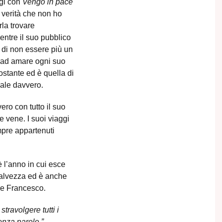
ggi con
Vengo in pace
a verità che non ho
la trovare
entre il suo pubblico
 di non essere più un
o ad amare ogni suo
ostante ed è quella di
ale davvero.
ero con tutto il suo
e vene. I suoi viaggi
empre appartenuti
 l’anno in cui esce
alvezza ed è anche
are Francesco.
travolgere tutti i
enza parole.”