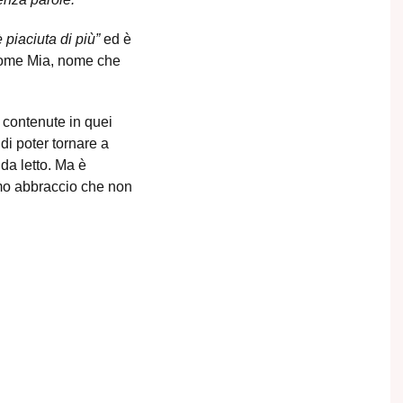
è piaciuta di più”
ed è
 nome Mia, nome che
 contenute in quei
i poter tornare a
da letto.
Ma è
imo abbraccio che non