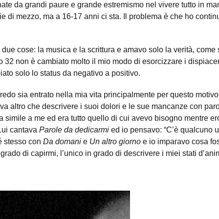
te da grandi paure e grande estremismo nel vivere tutto in man
e di mezzo, ma a 16-17 anni ci sta. Il problema è che ho contin
 due cose: la musica e la scrittura e amavo solo la verità, com
o 32 non è cambiato molto il mio modo di esorcizzare i dispiacer
iato solo lo status da negativo a positivo.
edo sia entrato nella mia vita principalmente per questo motivo,
a altro che descrivere i suoi dolori e le sue mancanze con parol
ra simile a me ed era tutto quello di cui avevo bisogno mentre er
Lui cantava
Parole da dedicarmi
ed io pensavo: “C’è qualcuno u
é stesso con
Da domani
e
Un altro giorno
e io imparavo cosa fos
 grado di capirmi, l’unico in grado di descrivere i miei stati d’ani