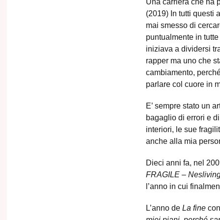
Una carriera che ha p
(2019) In tutti questi
mai smesso di cercar
puntualmente in tutte
iniziava a dividersi 
rapper ma uno che sta
cambiamento, perché o
parlare col cuore in
E’ sempre stato un art
bagaglio di errori e 
interiori, le sue frag
anche alla mia person
Dieci anni fa, nel 20
FRAGILE – Nesliving 
l’anno in cui finalme
L’anno de
La fine
co
miei piani, perché sar