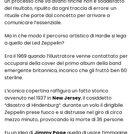
un processo che va avanti finché non è soddisfatto
del risultato, ripulito da ogni traccia di errore: un
rituale che parte dal concetto per arrivare a
comunicare l’essenziale.
Ma in che modo il percorso artistico di Hardie si lega
a quello dei Led Zeppelin?
Era il 1969 quando l’illustratore venne contattato per
occuparsi della cover del primo album della band
emergente britannica, incarico che gli fruttò ben 60
sterline.
L’iconica copertina raffigura un fatto storico
avvenuto nel 1937 in
New Jersey
, il cosiddetto
“disastro di Hindenburg”: durante un volo il dirigibile
Zeppelin prese fuoco e si distrusse nel giro di circa
mezzo minuto, provocando la morte di 36 persone.
Fu un idea di
Jimmy Page
quella di usare l’immagine