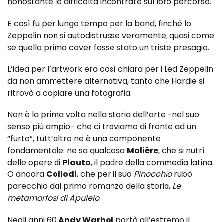
nonostante le difficoltà incontrate sul loro percorso.
E così fu per lungo tempo per la band, finché lo
Zeppelin non si autodistrusse veramente, quasi come
se quella prima cover fosse stato un triste presagio.
L’idea per l’artwork era così chiara per i Led Zeppelin
da non ammettere alternativa, tanto che Hardie si
ritrovò a copiare una fotografia.
Non è la prima volta nella storia dell’arte -nel suo
senso più ampio- che ci troviamo di fronte ad un
“furto”, tutt’altro ne è una componente
fondamentale: ne sa qualcosa
Molière
, che si nutrì
delle opere di
Plauto
, il padre della commedia latina.
O ancora
Collodi
, che per il suo
Pinocchio
rubò
parecchio dal primo romanzo della storia,
Le
metamorfosi di Apuleio
.
Negli anni 60
Andy Warhol
portò all’estremo il