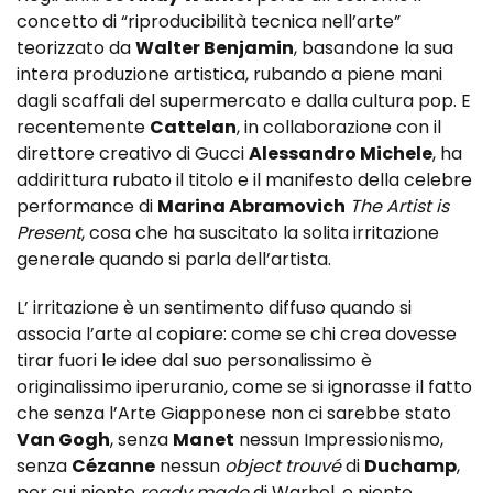
concetto di “riproducibilità tecnica nell’arte”
teorizzato da
Walter Benjamin
, basandone la sua
intera produzione artistica, rubando a piene mani
dagli scaffali del supermercato e dalla cultura pop. E
recentemente
Cattelan
, in collaborazione con il
direttore creativo di Gucci
Alessandro Michele
, ha
addirittura rubato il titolo e il manifesto della celebre
performance di
Marina Abramovich
The Artist is
Present
, cosa che ha suscitato la solita irritazione
generale quando si parla dell’artista.
L’ irritazione è un sentimento diffuso quando si
associa l’arte al copiare: come se chi crea dovesse
tirar fuori le idee dal suo personalissimo è
originalissimo iperuranio, come se si ignorasse il fatto
che senza l’Arte Giapponese non ci sarebbe stato
Van Gogh
, senza
Manet
nessun Impressionismo,
senza
Cézanne
nessun
object trouvé
di
Duchamp
,
per cui niente
ready made
di Warhol, e niente