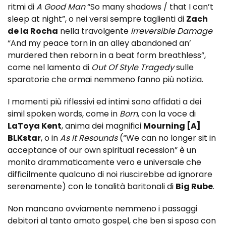
ritmi di
A Good Man
“So many shadows / that I can’t
sleep at night”, o nei versi sempre taglienti di
Zach
de la Rocha
nella travolgente
Irreversible Damage
“And my peace torn in an alley abandoned an’
murdered then reborn in a beat form breathless”,
come nel lamento di
Out Of Style Tragedy
sulle
sparatorie che ormai nemmeno fanno più notizia.
I momenti più riflessivi ed intimi sono affidati a dei
simil spoken words, come in
Born
, con la voce di
LaToya Kent
, anima dei magnifici
Mourning [A]
BLKstar
, o in
As It Resounds
(“We can no longer sit in
acceptance of our own spiritual recession” è un
monito drammaticamente vero e universale che
difficilmente qualcuno di noi riuscirebbe ad ignorare
serenamente) con le tonalità baritonali di
Big Rube
.
Non mancano ovviamente nemmeno i passaggi
debitori al tanto amato gospel, che ben si sposa con