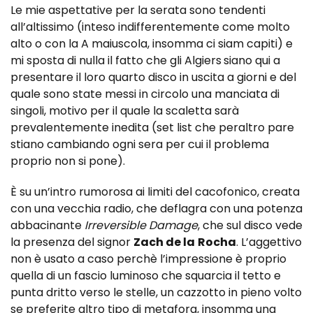
Le mie aspettative per la serata sono tendenti
all’altissimo (inteso indifferentemente come molto
alto o con la A maiuscola, insomma ci siam capiti) e
mi sposta di nulla il fatto che gli Algiers
siano qui a
presentare il loro quarto disco in uscita a giorni e del
quale sono state messi in circolo una manciata di
singoli, motivo per il quale la scaletta sarà
prevalentemente inedita (set list che peraltro pare
stiano cambiando ogni sera per cui il problema
proprio non si pone).
È su un’intro rumorosa ai limiti del cacofonico, creata
con una vecchia radio, che deflagra con una potenza
abbacinante
Irreversible Damage
, che sul disco vede
la presenza del signor
Zach de la
Rocha
. L’aggettivo
non è usato a caso perchè l’impressione è proprio
quella di un fascio luminoso che squarcia il tetto e
punta dritto verso le stelle, un cazzotto in pieno volto
se preferite altro tipo di metafora, insomma una