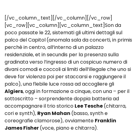
[/vc_column_text][/vc_column][/vc_row]
[vc_row][vc_column][vc_column_text]Son da
poco passate le 22, sistemati gli ultimi dettagli sul
palco del Capitol
(anomala sala da concerti, in primis
perchè in centro, all’interno di un palazzo
residenziale, et in secundis per la presenza sulla
gradinata verso l’ingresso di un cospicuo numero di
divani comodi e coccoli ai limiti dell’illegale che uno si
deve far violenza poi per staccarsi e raggiungere il
palco), una flebile luce rossa ad accogliere gli
Algiers
, oggi in formazione a cinque, con una – per il
sottoscritto – sorprendente doppia batteria ad
accompagnare il trio storico
Lee Tesche
(chitarra,
cori e synth),
Ryan Mahan
(basso, synth e
coreografie clamorose), ovviamente
Franklin
James Fisher
(voce, piano e chitarra).