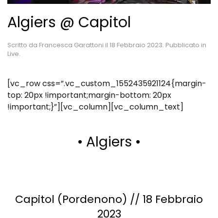
Algiers @ Capitol
Scritto da
Francesca Garattoni
il
18 Febbraio 2023
. Pubblicato in
Live
.
[vc_row css=”.vc_custom_1552435921124{margin-
top: 20px !important;margin-bottom: 20px
!important;}”][vc_column][vc_column_text]
• Algiers •
Capitol (Pordenono) // 18 Febbraio
2023