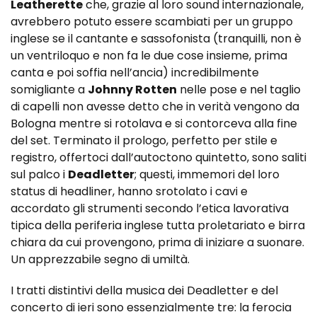
Leatherette
che, grazie al loro sound internazionale,
avrebbero potuto essere scambiati per un gruppo
inglese se il cantante e sassofonista (tranquilli, non è
un ventriloquo e non fa le due cose insieme, prima
canta e poi soffia nell’ancia) incredibilmente
somigliante a
Johnny Rotten
nelle pose e nel taglio
di capelli non avesse detto che in verità vengono da
Bologna mentre si rotolava e si contorceva alla fine
del set. Terminato il prologo, perfetto per stile e
registro, offertoci dall’autoctono quintetto, sono saliti
sul palco i
Deadletter
; questi, immemori del loro
status di headliner, hanno srotolato i cavi e
accordato gli strumenti secondo l’etica lavorativa
tipica della periferia inglese tutta proletariato e birra
chiara da cui provengono, prima di iniziare a suonare.
Un apprezzabile segno di umiltà.
I tratti distintivi della musica dei Deadletter e del
concerto di ieri sono essenzialmente tre: la ferocia