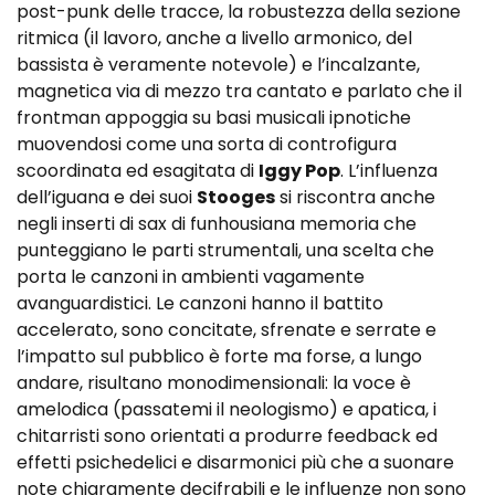
post-punk delle tracce, la robustezza della sezione
ritmica (il lavoro, anche a livello armonico, del
bassista è veramente notevole) e l’incalzante,
magnetica via di mezzo tra cantato e parlato che il
frontman appoggia su basi musicali ipnotiche
muovendosi come una sorta di controfigura
scoordinata ed esagitata di
Iggy Pop
. L’influenza
dell’iguana e dei suoi
Stooges
si riscontra anche
negli inserti di sax di funhousiana memoria che
punteggiano le parti strumentali, una scelta che
porta le canzoni in ambienti vagamente
avanguardistici. Le canzoni hanno il battito
accelerato, sono concitate, sfrenate e serrate e
l’impatto sul pubblico è forte ma forse, a lungo
andare, risultano monodimensionali: la voce è
amelodica (passatemi il neologismo) e apatica, i
chitarristi sono orientati a produrre feedback ed
effetti psichedelici e disarmonici più che a suonare
note chiaramente decifrabili e le influenze non sono