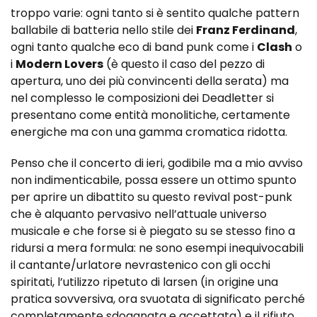
troppo varie: ogni tanto si è sentito qualche pattern
ballabile di batteria nello stile dei
Franz Ferdinand
,
ogni tanto qualche eco di band punk come i
Clash
o
i
Modern Lovers
(è questo il caso del pezzo di
apertura, uno dei più convincenti della serata) ma
nel complesso le composizioni dei Deadletter si
presentano come entità monolitiche, certamente
energiche ma con una gamma cromatica ridotta.
Penso che il concerto di ieri, godibile ma a mio avviso
non indimenticabile, possa essere un ottimo spunto
per aprire un dibattito su questo revival post-punk
che è alquanto pervasivo nell’attuale universo
musicale e che forse si è piegato su se stesso fino a
ridursi a mera formula: ne sono esempi inequivocabili
il cantante/urlatore nevrastenico con gli occhi
spiritati, l’utilizzo ripetuto di larsen (in origine una
pratica sovversiva, ora svuotata di significato perché
completamente sdoganata e accettata) e il rifiuto