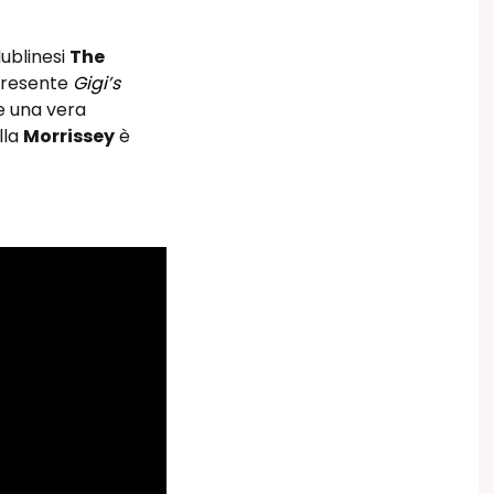
dublinesi
The
 presente
Gigi’s
e una vera
lla
Morrissey
è