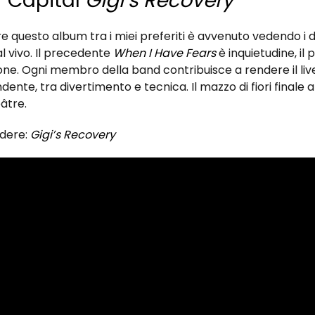
r Capital
Gigi’s Recovery
are questo album tra i miei preferiti è avvenuto vedendo i 
l vivo. Il precedente
When I Have Fears
è inquietudine, il
one. Ogni membro della band contribuisce a rendere il liv
ente, tra divertimento e tecnica. Il mazzo di fiori finale a
éâtre.
rdere:
Gigi’s Recovery