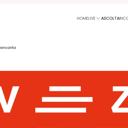
HOME
LIVE
ASCOLTA
INC
sincanta