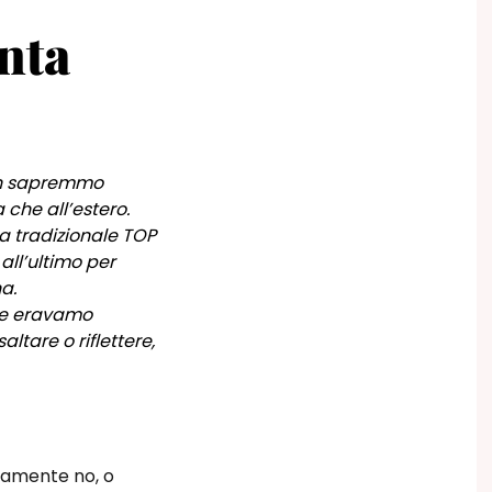
nta
non sapremmo
 che all’estero.
a tradizionale TOP
ll’ultimo per
a.
tre eravamo
altare o riflettere,
viamente no, o