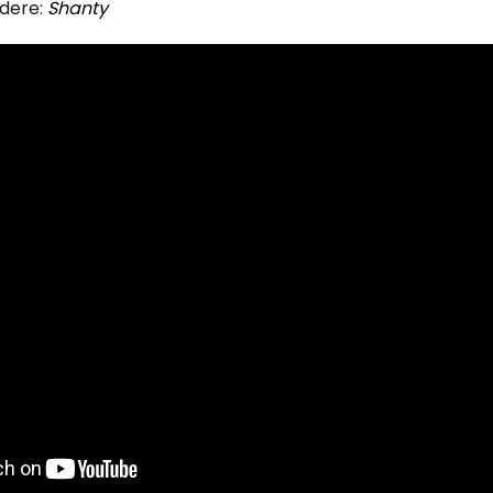
rdere:
Shanty