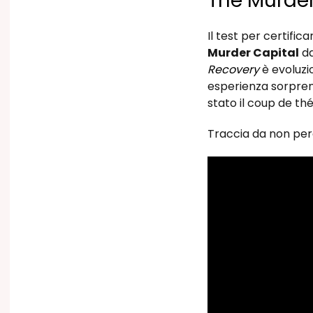
The Murde
Il test per certific
Murder Capital
da
Recovery
è evoluzi
esperienza sorprend
stato il coup de th
Traccia da non pe