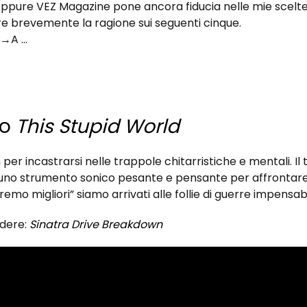
eppure VEZ Magazine pone ancora fiducia nelle mie scelte
re brevemente la ragione sui seguenti cinque.
 Z→A …
go
This Stupid World
per incastrarsi nelle trappole chitarristiche e mentali. Il 
e uno strumento sonico pesante e pensante per affrontar
mo migliori” siamo arrivati alle follie di guerre impensabil
rdere:
Sinatra Drive Breakdown