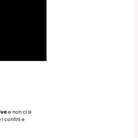
ive
e non ci si
i confini e