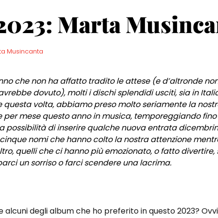
023: Marta Musinca
ta Musincanta
 anno che non ha affatto tradito le attese (e d’altronde 
bbe dovuto), molti i dischi splendidi usciti, sia in Italia
e questa volta, abbiamo preso molto seriamente la nostr
 per mese questo anno in musica, temporeggiando fino a
la possibilità di inserire qualche nuova entrata dicembrin
 i cinque nomi che hanno colto la nostra attenzione men
ltro, quelli che ci hanno più emozionato, o fatto divertire, s
arci un sorriso o farci scendere una lacrima.
e alcuni degli album che ho preferito in questo 2023? Ov