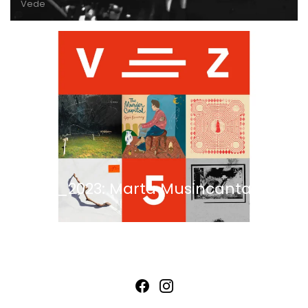
Vede
VEZ5_2023: Marta Musincanta
Ascolta