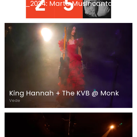
VEZ5_2024: Marta Musincanta
Ascolta
King Hannah + The KVB @ Monk
Vede