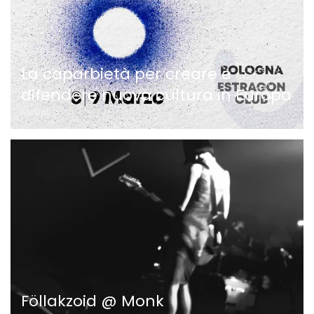
La caparbietà per creare e
difendere nuova cultura in Europa
Incontra
Föllakzoid @ Monk