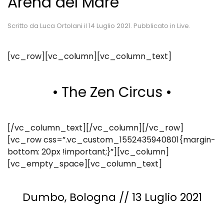
Arena del Mare
Scritto da
Luca Ortolani
il
14 Luglio 2021
. Pubblicato in
Live
.
[vc_row][vc_column][vc_column_text]
• The Zen Circus •
[/vc_column_text][/vc_column][/vc_row]
[vc_row css=”.vc_custom_1552435940801{margin-
bottom: 20px !important;}”][vc_column]
[vc_empty_space][vc_column_text]
Dumbo,
Bologna // 13 Luglio 2021