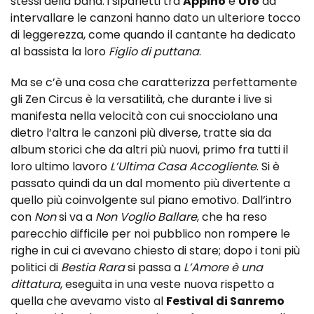
stessi della band: i siparietti tra
Appino
e
Ufo
ad
intervallare le canzoni hanno dato un ulteriore tocco
di leggerezza, come quando il cantante ha dedicato
al bassista la loro
Figlio di puttana
.
Ma se c’è una cosa che caratterizza perfettamente
gli Zen Circus è la versatilità, che durante i live si
manifesta nella velocità con cui snocciolano una
dietro l’altra le canzoni più diverse, tratte sia da
album storici che da altri più nuovi, primo fra tutti il
loro ultimo lavoro
L’Ultima Casa Accogliente
. Si è
passato quindi da un dal momento più divertente a
quello più coinvolgente sul piano emotivo. Dall’intro
con
Non
si va a
Non Voglio Ballare
, che ha reso
parecchio difficile per noi pubblico non rompere le
righe in cui ci avevano chiesto di stare; dopo i toni più
politici di
Bestia Rara
si passa a
L’Amore è una
dittatura
, eseguita in una veste nuova rispetto a
quella che avevamo visto al
Festival di Sanremo