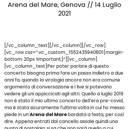
Arena del Mare,
Genova // 14 Luglio
2021
[/vc_column_text][/vc_column][/vc_row]
[vc_row css=”.vc_custom_1552435940801{margin-
bottom: 20px !important;}”][vc_column]
[vc_column_text]Per poter parlare di questo
concerto bisogna prima fare un passo indietro a due
anni fa, quando la virologia ancora non era comune
argomento di conversazione e i live si potevano
vedere gli uni appiccicati agli altri. Quello a luglio 2019
non è stato il mio ultimo concerto dell’era pre-covid,
ma è stata sicuramente l’ultima volta in cui ho messo
piede in un’
Arena del Mare
bardata a festa, per così
dire. Appena entrati dal cancello assale quindi una
punta di nostalgia: si sa che non sarà quello a cui