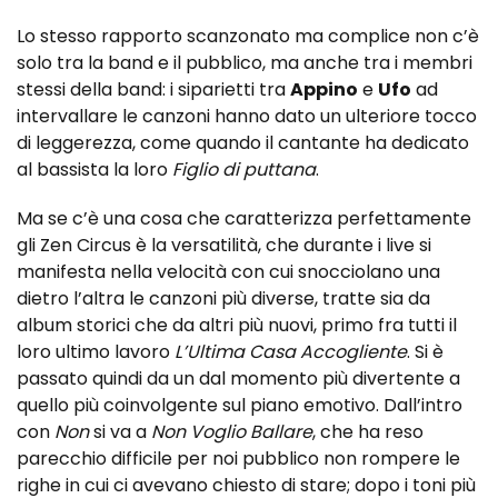
Lo stesso rapporto scanzonato ma complice non c’è
solo tra la band e il pubblico, ma anche tra i membri
stessi della band: i siparietti tra
Appino
e
Ufo
ad
intervallare le canzoni hanno dato un ulteriore tocco
di leggerezza, come quando il cantante ha dedicato
al bassista la loro
Figlio di puttana
.
Ma se c’è una cosa che caratterizza perfettamente
gli Zen Circus è la versatilità, che durante i live si
manifesta nella velocità con cui snocciolano una
dietro l’altra le canzoni più diverse, tratte sia da
album storici che da altri più nuovi, primo fra tutti il
loro ultimo lavoro
L’Ultima Casa Accogliente
. Si è
passato quindi da un dal momento più divertente a
quello più coinvolgente sul piano emotivo. Dall’intro
con
Non
si va a
Non Voglio Ballare
, che ha reso
parecchio difficile per noi pubblico non rompere le
righe in cui ci avevano chiesto di stare; dopo i toni più