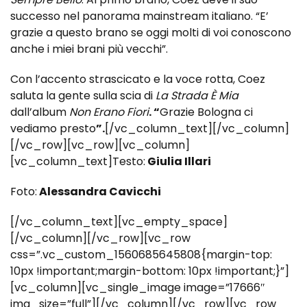
successo nel panorama mainstream italiano. “E’
grazie a questo brano se oggi molti di voi conoscono
anche i miei brani più vecchi”.
Con l’accento strascicato e la voce rotta, Coez
saluta la gente sulla scia di
La Strada È Mia
dall’album
Non Erano Fiori
. “
Grazie Bologna ci
vediamo presto
”.
[/vc_column_text][/vc_column]
[/vc_row][vc_row][vc_column]
[vc_column_text]Testo:
Giulia Illari
Foto:
Alessandra Cavicchi
[/vc_column_text][vc_empty_space]
[/vc_column][/vc_row][vc_row
css=”.vc_custom_1560685645808{margin-top:
10px !important;margin-bottom: 10px !important;}”]
[vc_column][vc_single_image image=”17666″
img_size=”full”][/vc_column][/vc_row][vc_row