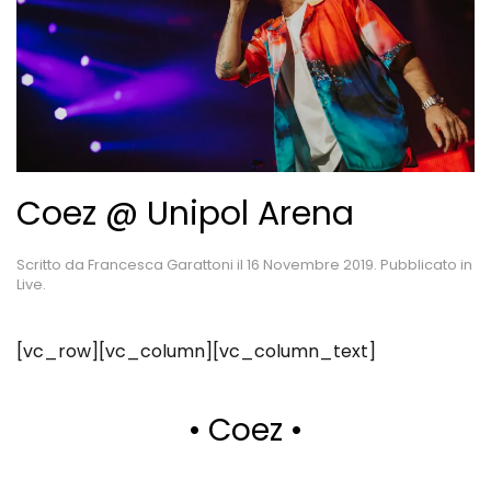
Coez @ Unipol Arena
Scritto da
Francesca Garattoni
il
16 Novembre 2019
. Pubblicato in
Live
.
[vc_row][vc_column][vc_column_text]
• Coez •