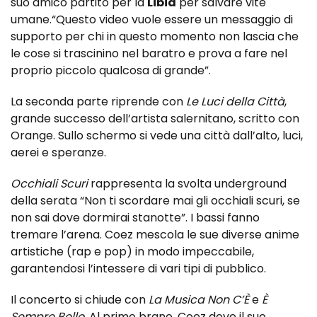
suo amico partito per la
Libia
per salvare vite
umane.“Questo video vuole essere un messaggio di
supporto per chi in questo momento non lascia che
le cose si trascinino nel baratro e prova a fare nel
proprio piccolo qualcosa di grande”.
La seconda parte riprende con
Le Luci della Città
,
grande successo dell’artista salernitano, scritto con
Orange. Sullo schermo si vede una città dall’alto, luci,
aerei e speranze.
Occhiali Scuri
rappresenta la svolta underground
della serata “Non ti scordare mai gli occhiali scuri, se
non sai dove dormirai stanotte”. I bassi fanno
tremare l’arena. Coez mescola le sue diverse anime
artistiche (rap e pop) in modo impeccabile,
garantendosi l’intessere di vari tipi di pubblico.
Il concerto si chiude con
La Musica Non C’È
e
È
Sempre Bello
. Al primo brano, Coez deve il suo