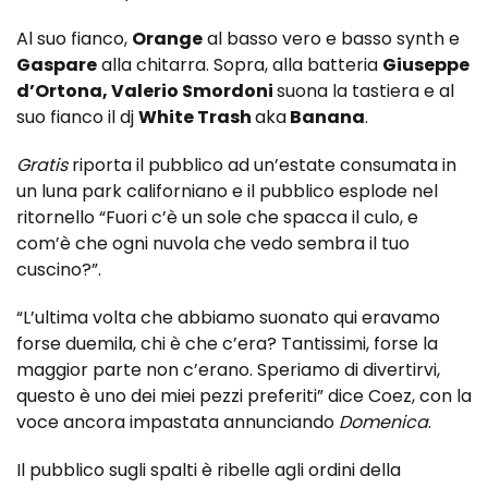
Al suo fianco,
Orange
al basso vero e basso synth e
Gaspare
alla chitarra. Sopra, alla batteria
Giuseppe
d’Ortona, Valerio Smordoni
suona la tastiera e al
suo fianco il dj
White Trash
aka
Banana
.
Gratis
riporta il pubblico ad un’estate consumata in
un luna park californiano e il pubblico esplode nel
ritornello “Fuori c’è un sole che spacca il culo, e
com’è che ogni nuvola che vedo sembra il tuo
cuscino?”.
“L’ultima volta che abbiamo suonato qui eravamo
forse duemila, chi è che c’era? Tantissimi, forse la
maggior parte non c’erano. Speriamo di divertirvi,
questo è uno dei miei pezzi preferiti” dice Coez, con la
voce ancora impastata annunciando
Domenica
.
Il pubblico sugli spalti è ribelle agli ordini della