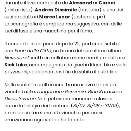
durante il live, composta da
Alessandro Cianci
(chitarrista),
Andrea Dissimile
(batteria) e uno dei
suoi produttori
Marco Lvnar
(tastiera e pc).
La scenografia è semplice ma suggestiva, con delle
luci diffuse e una macchina per il fumo.
Il concerto inizia poco dopo le 22, partendo subito
con
Fuori dalla Città
, un brano del suo ultimo album
Neverland
scritto in collaborazione con il produttore
Sick Luke
, accompagnato da giochi di luce blu e viola
pazzeschi, scaldando così fin da subito il pubblico.
Nella scaletta si alternano brani nuovi e brani più
vecchi:
Laska
,
Lungomare Paranoia
,
Blue Karaoke
e
Disco Inverno
. Non potevano mancare i classici
come la trilogia dei trentuno (
31/07, 31/08 e 31/09
),
brani a cui i fan sono affezionati e per cui si
emozionano ogni volta che li canta.