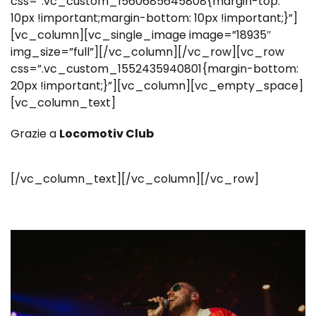
css=”.vc_custom_1560685645808{margin-top:
10px !important;margin-bottom: 10px !important;}”]
[vc_column][vc_single_image image=”18935″
img_size=”full”][/vc_column][/vc_row][vc_row
css=”.vc_custom_1552435940801{margin-bottom:
20px !important;}”][vc_column][vc_empty_space]
[vc_column_text]
Grazie a
Locomotiv Club
[/vc_column_text][/vc_column][/vc_row]