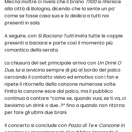
Mecna inoltre ci rivela che il brano
71100
si riferisce
alla città di Bologna, dicendo che la sente un po’
come se fosse casa sua e lo dedica a tutti noi
presenti in sala.
A seguire, con
Si Baciano Tutti
invita tutte le coppie
presenti a baciarsi e parte così il momento più
romantico della serata.
La chiusura del set principale arriva con
Un Drink O
Due
, lui si avvicina sempre di più al bordo del palco
cercando il contatto visivo ed emotivo con i fan e
ripete il ritornello della canzone numerose volte.
Finita la canzone esce dal palco, ma il pubblico
continua a cantare “come se, quando vuoi, se ti va, ci
beviamo un drink o due…?” fino a quando non ritorna
per fare gli ultimi due brani.
Il concerto si conclude con
Pazzo di Te
e
Canzone in