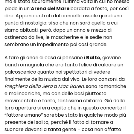
ma è stata sicuramente l’ultima volta in cui ho messo
piede in un’
Arena del Mare
bardata a festa, per così
dire. Appena entrati dal cancello assale quindi una
punta di nostalgia: si sa che non sarà quello a cui
siamo abituati, però, dopo un anno e mezzo di
astinenza da live, le mascherine e le sedie non
sembrano un impedimento poi così grande.
A fare gli onori di casa ci pensano i
Balto
, giovane
band romagnola che era tanto felice di calcare un
palcoscenico quanto noi spettatori di vedere
finalmente della musica dal vivo. Le loro canzoni, da
Preghiera della Sera
a
Mac Baren
, sono romantiche
e malinconiche, ma con delle basi piuttosto
movimentate e tanta, tantissima chitarra. Già dalla
loro apertura si era capito che in questo concerto il
“fattore umano” sarebbe stato in qualche modo più
presente del solito, perché il fatto di tornare a
suonare davanti a tanta gente – cosa non affatto