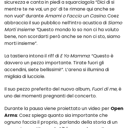
sicurezza e canta in piedi a squarciagola “Dici di si
mentre te ne vai, un po’ di te rimane qui anche se
non vuoi” durante
Amami o Faccio un Casino.
Coez
abbraccia il suo pubblico nell’intro acustica di
Siamo
Morti Insieme “
Questo mondo lo so non ci ha voluto
bene, non scordarti però anche se non ci sto, siamo
morti insieme”.
La tastiera intona il riff di
E Yo Mamma
:
“Questo è
davvero un pezzo importante. Tirate fuori gli
accendini, siete bellissimi!”. L’arena si illumina di
migliaia di lucciole.
Il suo pezzo preferito del nuovo album,
Fuori di me,
è
uno dei momenti pregnanti del concerto.
Durante la pausa viene proiettato un video per
Open
Arms
: Coez spiega quanto sia importante che
ognuno faccia il proprio, parlando della storia di un