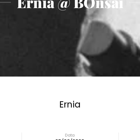
Ernia @ BOnsai
Ernia
Data