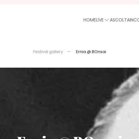
HOME
LIVE
ASCOLTA
INC
Festival gallery
Ernia @ BOnsai