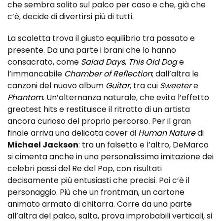
che sembra salito sul palco per caso e che, già che
c’è, decide di divertirsi più di tutti.
La scaletta trova il giusto equilibrio tra passato e
presente. Da una parte i brani che lo hanno
consacrato, come
Salad Days
,
This Old Dog
e
l’immancabile
Chamber of Reflection
; dall’altra le
canzoni del nuovo album
Guitar
, tra cui
Sweeter
e
Phantom
. Un’alternanza naturale, che evita l’effetto
greatest hits e restituisce il ritratto di un artista
ancora curioso del proprio percorso. Per il gran
finale arriva una delicata cover di
Human Nature
di
Michael Jackson
: tra un falsetto e l’altro, DeMarco
si cimenta anche in una personalissima imitazione dei
celebri passi del Re del Pop, con risultati
decisamente più entusiasti che precisi. Poi c’è il
personaggio. Più che un frontman, un cartone
animato armato di chitarra. Corre da una parte
all’altra del palco, salta, prova improbabili verticali, si