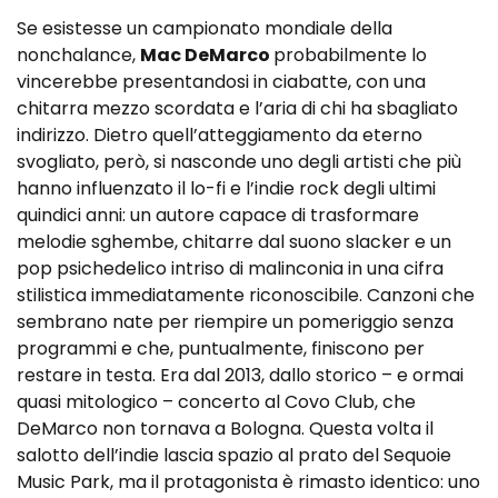
Se esistesse un campionato mondiale della
nonchalance,
Mac DeMarco
probabilmente lo
vincerebbe presentandosi in ciabatte, con una
chitarra mezzo scordata e l’aria di chi ha sbagliato
indirizzo. Dietro quell’atteggiamento da eterno
svogliato, però, si nasconde uno degli artisti che più
hanno influenzato il lo-fi e l’indie rock degli ultimi
quindici anni: un autore capace di trasformare
melodie sghembe, chitarre dal suono slacker e un
pop psichedelico intriso di malinconia in una cifra
stilistica immediatamente riconoscibile. Canzoni che
sembrano nate per riempire un pomeriggio senza
programmi e che, puntualmente, finiscono per
restare in testa. Era dal 2013, dallo storico – e ormai
quasi mitologico – concerto al Covo Club, che
DeMarco non tornava a Bologna. Questa volta il
salotto dell’indie lascia spazio al prato del Sequoie
Music Park, ma il protagonista è rimasto identico: uno