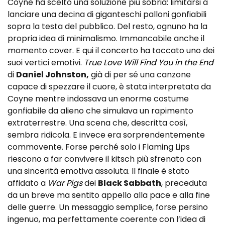
Coyne ha scelto una soluzione più sobria: limitarsi a
lanciare una decina di giganteschi palloni gonfiabili
sopra la testa del pubblico. Del resto, ognuno ha la
propria idea di minimalismo. Immancabile anche il
momento cover. E qui il concerto ha toccato uno dei
suoi vertici emotivi.
True Love Will Find You in the End
di
Daniel Johnston,
già di per sé una canzone
capace di spezzare il cuore, è stata interpretata da
Coyne mentre indossava un enorme costume
gonfiabile da alieno che simulava un rapimento
extraterrestre. Una scena che, descritta così,
sembra ridicola. E invece era sorprendentemente
commovente. Forse perché solo i Flaming Lips
riescono a far convivere il kitsch più sfrenato con
una sincerità emotiva assoluta. Il finale è stato
affidato a
War Pigs
dei
Black Sabbath
, preceduta
da un breve ma sentito appello alla pace e alla fine
delle guerre. Un messaggio semplice, forse persino
ingenuo, ma perfettamente coerente con l’idea di