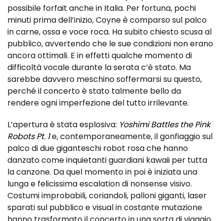
possibile forfait anche in Italia. Per fortuna, pochi
minuti prima dell’inizio, Coyne è comparso sul palco
in carne, ossa e voce roca. Ha subito chiesto scusa al
pubblico, avvertendo che le sue condizioni non erano
ancora ottimali. E in effetti qualche momento di
difficoltà vocale durante la serata c’è stato. Ma
sarebbe davvero meschino soffermarsi su questo,
perché il concerto è stato talmente bello da
rendere ogni imperfezione del tutto irrilevante.
L’apertura è stata esplosiva:
Yoshimi Battles the Pink
Robots Pt. 1
e, contemporaneamente, il gonfiaggio sul
palco di due giganteschi robot rosa che hanno
danzato come inquietanti guardiani kawaii per tutta
la canzone. Da quel momento in poi è iniziata una
lunga e felicissima escalation di nonsense visivo.
Costumi improbabili, coriandoli, palloni giganti, laser
sparati sul pubblico e visual in costante mutazione
hanno trasformato il concerto in una sorta di viaggio