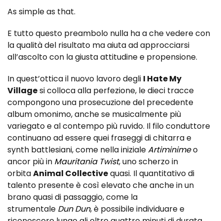
As simple as that.
E tutto questo preambolo nulla ha a che vedere con
la qualità del risultato ma aiuta ad approcciarsi
all’ascolto con la giusta attitudine e propensione.
In quest’ottica il nuovo lavoro degli
I Hate My
Village
si colloca alla perfezione, le dieci tracce
compongono una prosecuzione del precedente
album omonimo, anche se musicalmente più
variegato e al contempo più ruvido. Il filo conduttore
continuano ad essere quei fraseggi di chitarra e
synth battlesiani, come nella iniziale
Artiminime
o
ancor più in
Mauritania
Twist
, uno scherzo in
orbita
Animal Collective
quasi. Il quantitativo di
talento presente è così elevato che anche in un
brano quasi di passaggio, come la
strumentale
Dun
Dun
, è possibile individuare e
riconoscere lungo gli oltre quattro minuti di durata