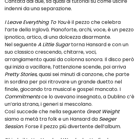
Cantata dai due, sa quasi di tutorial su come uscire
indenni da una separazione.
I Leave Everything To You
è il pezzo che celebra
l’arte della Irglová. Pianoforte, archi, voce, è un pezzo
ipnotico, artico, di una dolcezza disarmante.
Nel seguente
A Little Sugar
torna Hansard e con un
suo classico crescendo, chitarre, voci,
arrangiamento quasi da colonna sonora. Il disco però
qui inizia a vacillare, l’attenzione scende, poi arriva
Pretty Stories
, quasi sei minuti di canzone, che parte
in sordina per poi ritrovare un grande duetto nel
finale, giocando tra musical e gospel mancato. I
Commitments
ce lo avevano insegnato, a Dublino c’è
un’aria strana, i generi si mescolano.
Così succede che nella seguente
Great Weight
siamo a metà tra folk e un Hansard da
Seeger
Session
. Forse il pezzo più divertente dell’album.