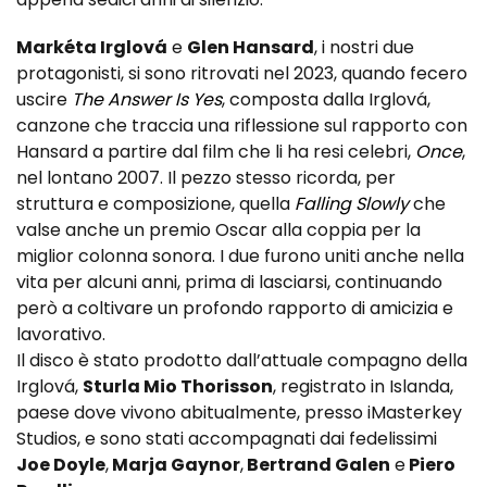
Markéta Irglová
e
Glen Hansard
, i nostri due
protagonisti, si sono ritrovati nel 2023, quando fecero
uscire
The Answer Is Yes
, composta dalla Irglová,
canzone che traccia una riflessione sul rapporto con
Hansard a partire dal film che li ha resi celebri,
Once
,
nel lontano 2007. Il pezzo stesso ricorda, per
struttura e composizione, quella
Falling Slowly
che
valse anche un premio Oscar alla coppia per la
miglior colonna sonora. I due furono uniti anche nella
vita per alcuni anni, prima di lasciarsi, continuando
però a coltivare un profondo rapporto di amicizia e
lavorativo.
Il disco è stato prodotto dall’attuale compagno della
Irglová,
Sturla Mio Thorisson
, registrato in Islanda,
paese dove vivono abitualmente, presso iMasterkey
Studios, e sono stati accompagnati dai fedelissimi
Joe Doyle
,
Marja Gaynor
,
Bertrand Galen
e
Piero