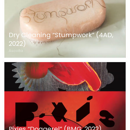
Dry Cleaning “Stumpwork” (4AD,
2022)
Ascolta
Pixies “Doggerel” (BMG, 2022)