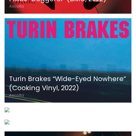
Ascolta
Turin Brakes “Wide-Eyed Nowhere”
(Cooking Vinyl, 2022)
Pearl Jam @
Ascolta
Autodromo Imola
Pearl Jam @
Vede
Hallenstadion
Vede