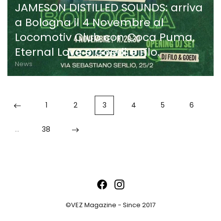
JAMESON DISTILLED SOUNDS: arriva
a Bologna il 4 Novembre al
Locomotiv Club con Coca Puma,
Eternal Love e Goedi e Filo.
News
1
2
3
4
5
6
…
38
©VEZ Magazine - Since 2017