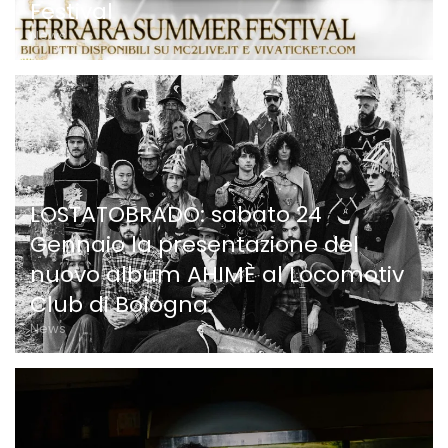
Festival
News
LOSTATOBRADO: sabato 24
Gennaio la presentazione del
nuovo album AHIMÈ al Locomotiv
Club di Bologna.
News