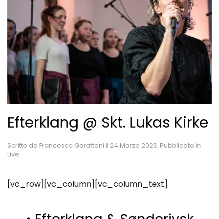
Efterklang @ Skt. Lukas Kirke
Scritto da
Francesca Garattoni
il
24 Marzo 2023
. Pubblicato in
Live
.
[vc_row][vc_column][vc_column_text]