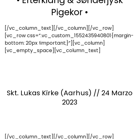
• Efterklang & Sønderjysk
Pigekor •
[/vc_column_text][/vc_column][/vc_row]
[vc_row css=”.vc_custom_1552435940801{margin-
bottom: 20px !important;}”][vc_column]
[vc_empty_space][vc_column_text]
Skt. Lukas Kirke (Aarhus) // 24 Marzo
2023
[/vc_column_text][/vc_column][/vc_row]