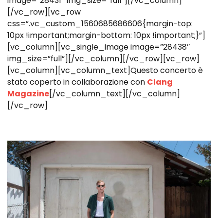
image=”28431″ img_size=”full”][/vc_column]
[/vc_row][vc_row
css=”.vc_custom_1560685686606{margin-top:
10px !important;margin-bottom: 10px !important;}”]
[vc_column][vc_single_image image=”28438″
img_size=”full”][/vc_column][/vc_row][vc_row]
[vc_column][vc_column_text]Questo concerto è
stato coperto in collaborazione con
Clang
Magazine
[/vc_column_text][/vc_column]
[/vc_row]