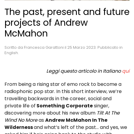
The past, present and future
projects of Andrew
McMahon
Scritto da
Francesca Garattoni
il
25 Marzo 2023
. Pubblicato in
English
.
Leggi questo articolo in Italiano
qui
From being a rising star of emo rock to become a
radiophonic pop star. In this short interview, we’re
travelling backwards in the career, social and
private life of
Something Corporate
singer,
discovering more about his new album
Tilt At The
Wind No More
as
Andrew McMahon In The
Wilderness
and what’s left of the past… and yes, we