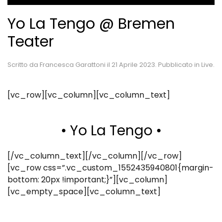
Yo La Tengo @ Bremen
Teater
Scritto da
Francesca Garattoni
il
21 Aprile 2023
. Pubblicato in
Live
.
[vc_row][vc_column][vc_column_text]
• Yo La Tengo •
[/vc_column_text][/vc_column][/vc_row]
[vc_row css=”.vc_custom_1552435940801{margin-
bottom: 20px !important;}”][vc_column]
[vc_empty_space][vc_column_text]