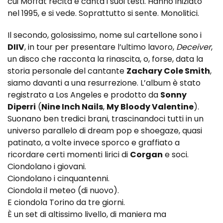
cui Moffat recita e canta i suoi testi. Hanno iniziato
nel 1995, e si vede. Soprattutto si sente. Monolitici.
Il secondo, golosissimo, nome sul cartellone sono i
DIIV
, in tour per presentare l’ultimo lavoro,
Deceiver
,
un disco che racconta la rinascita, o, forse, data la
storia personale del cantante
Zachary Cole Smith
,
siamo davanti a una resurrezione. L’album è stato
registrato a Los Angeles e prodotto da
Sonny
Diperri
(
Nine Inch Nails
,
My Bloody Valentine
).
Suonano ben tredici brani, trascinandoci tutti in un
universo parallelo di dream pop e shoegaze, quasi
patinato, a volte invece sporco e graffiato a
ricordare certi momenti lirici di
Corgan
e soci.
Ciondolano i giovani.
Ciondolano i cinquantenni.
Ciondola il meteo (di nuovo).
E ciondola Torino da tre giorni.
È un set di altissimo livello, di maniera ma