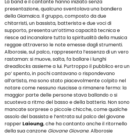
La band e il cantante hanno iniziato senza
presentazione, qualcuno sventolava una bandiera
della Giamaica. Il gruppo, composto da due
chitarristi, un bassista, batterista e due voci di
supporto, presenta un’ottima capacità tecnica e
riesce ad incanalare tutta la spiritualità della musica
reggae attraverso le note emesse dagli strumenti.
Alborosie, sul palco, rappresenta l’essenza di un vero
rastaman: si muove, salta, fa ballare i lunghi
dreadlocks assieme a lui. Purtroppo il pubblico era un
po’ spento, in pochi cantavano o rispondevano
all’artista, ma sono stato piacevolmente colpito nel
notare come nessuno riuscisse a rimanere fermo: la
maggior parte delle persone stava ballando o si
scuoteva a ritmo del basso e della batteria. Non sono
mancate sorprese o piccole chicche, come qualche
assolo del bassista e l’entrata sul palco del giovane
rapper
Laioung
, che ha cantanto anche il ritornello
della sua canzone
Giovane Giovane
. Alborosie