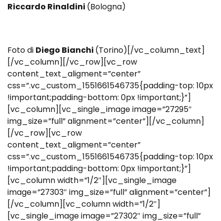
Riccardo Rinaldini
(Bologna)
Foto di
Diego Bianchi
(Torino)[/vc_column_text]
[/vc_column][/vc_row][vc_row
content_text_aligment=”center”
css=”.vc_custom_1551661546735{padding-top: 10px
!important;padding-bottom: 0px !important;}”]
[vc_column][vc_single_image image=”27295″
img_size=”full” alignment=”center”][/vc_column]
[/vc_row][vc_row
content_text_aligment=”center”
css=”.vc_custom_1551661546735{padding-top: 10px
!important;padding-bottom: 0px !important;}”]
[vc_column width=”1/2″][vc_single_image
image=”27303″ img_size=”full” alignment=”center”]
[/vc_column][vc_column width=”1/2″]
[vc_single_image image=”27302″ img_size=”full”