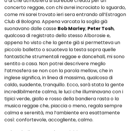
o di che atmosfera si sarebbe creata per un
concerto reggae, con chi avrei incrociato lo sguardo,
come mi sarei trovato ieri sera entrando all’Estragon
Club di Bologna. Appena varcata la soglia già
suonavano dalle casse
Bob Marley
,
Peter Tosh
,
qualcosa di registrato dello stesso Alborosie e,
appena ho visto che la gente già si permetteva un
piccolo balletto o scuoteva la testa sopra quelle
fantastiche strumentali reggae e dancehall, mi sono
sentito a casa. Non potrei descrivere meglio
l’atmosfera se non con la parola mellow, che in
inglese significa, in linea di massima, qualcosa di
caldo, suadente, tranquillo. Ecco, sarà stata la gente
incredibilmente calma, le luci che illuminavano con i
tipici verde, giallo e rosso della bandiera rasta o la
musica reggae che, piaccia o meno, regala sempre
calma e serenità, ma l’ambiente era esattamente
così: confortevole, accogliente, calmo.