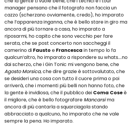
che la gente ti vuole bene, che i tecnici e i tour
manager pensano che il fotografo non faccia un
cazzo (scherzano ovviamente, credo), ho imparato
che l’apparenza inganna, che è bello stare in giro ma
ancora di più tornare a casa, ho imparato a
riposarmi, ho capito che sono vecchio per fare
serata, che se post concerto non saccheggi il
camerino di
Fausto
e
Francesca
in tempo lo fa
qualcun’altro, ho imparato a rispondere su whats….no
dai scherzo, che i Gin Tonic mi vengono bene, che
Agosto Morsica
, che dire grazie è sottovalutato, che
se desideri una cosa con tutto il cuore prima o poi
arriverà, che i momenti più belli non hanno foto, che
la gente è invidiosa, che il pubblico dei
Coma
Cose
è
il migliore, che è bello fotografare
Mancarsi
ma
ancora di più cantarla a squarciagola stando
abbracciato a qualcuno, ho imparato che ne vale
sempre la pena. Ho imparato.