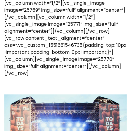
[vc_column width=”1/2″][vc_single_image
image=”25769″ img_size=”full” alignment=”center”]
[/vc_column][vc_column width=”1/2″]
[vc_single_image image=”25771″ img_size=”full”
alignment=”center”][/vc_column][/vc_row]
[vc_row content_text_aligment=”center”
css=”.vc_custom_1551661546735{padding-top: 10px
!important;padding-bottom: 0px !important;}”]
[vc_column][vc_single_image image=”25770″
img_size=”full” alignment=”center”][/vc_column]
[/vc_row]