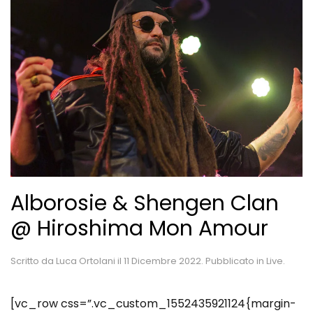
Alborosie & Shengen Clan
@ Hiroshima Mon Amour
Scritto da
Luca Ortolani
il
11 Dicembre 2022
. Pubblicato in
Live
.
[vc_row css=”.vc_custom_1552435921124{margin-