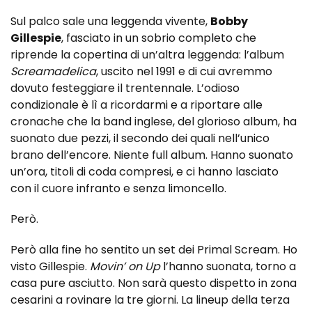
Sul palco sale una leggenda vivente,
Bobby
Gillespie
, fasciato in un sobrio completo che
riprende la copertina di un’altra leggenda: l’album
Screamadelica
, uscito nel 1991 e di cui avremmo
dovuto festeggiare il trentennale. L’odioso
condizionale è lì a ricordarmi e a riportare alle
cronache che la band inglese, del glorioso album, ha
suonato due pezzi, il secondo dei quali nell’unico
brano dell’encore. Niente full album. Hanno suonato
un’ora, titoli di coda compresi, e ci hanno lasciato
con il cuore infranto e senza limoncello.
Però.
Però alla fine ho sentito un set dei Primal Scream. Ho
visto Gillespie.
Movin’ on Up
l’hanno suonata, torno a
casa pure asciutto. Non sarà questo dispetto in zona
cesarini a rovinare la tre giorni. La lineup della terza