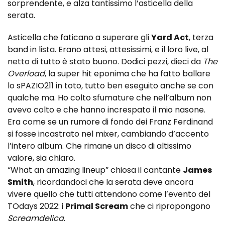
sorprendente, e alza tantissimo l’asticella della
serata.
Asticella che faticano a superare gli
Yard Act
, terza
band in lista. Erano attesi, attesissimi, e il loro live, al
netto di tutto è stato buono. Dodici pezzi, dieci da
The
Overload
, la super hit eponima che ha fatto ballare
lo sPAZIO211 in toto, tutto ben eseguito anche se con
qualche ma. Ho colto sfumature che nell’album non
avevo colto e che hanno increspato il mio nasone.
Era come se un rumore di fondo dei Franz Ferdinand
si fosse incastrato nel mixer, cambiando d’accento
l’intero album. Che rimane un disco di altissimo
valore, sia chiaro.
“What an amazing lineup” chiosa il cantante
James
Smith
, ricordandoci che la serata deve ancora
vivere quello che tutti attendono come l’evento del
TOdays 2022: i
Primal Scream
che ci ripropongono
Screamdelica
.