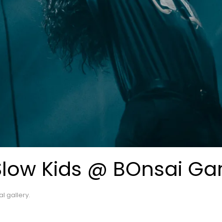
Slow Kids @ BOnsai Ga
al gallery
.