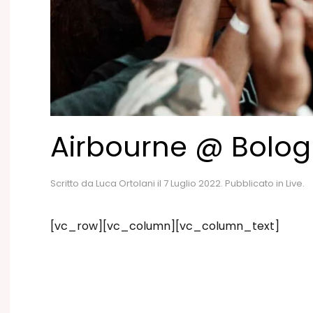
Airbourne @ Bolog
Scritto da
Luca Ortolani
il
7 Luglio 2022
. Pubblicato in
Live
.
[vc_row][vc_column][vc_column_text]