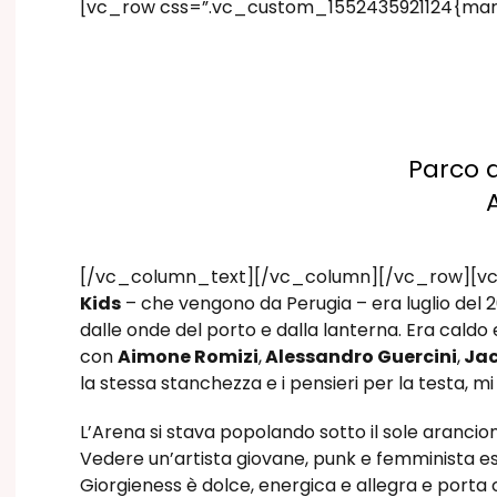
[vc_row css=”.vc_custom_1552435921124{marg
Parco 
[/vc_column_text][/vc_column][/vc_row][vc_r
Kids
– che vengono da Perugia – era luglio del 2
dalle onde del porto e dalla lanterna. Era caldo 
con
Aimone Romizi
,
Alessandro Guercini
,
Jac
la stessa stanchezza e i pensieri per la testa, 
L’Arena si stava popolando sotto il sole arancio
Vedere un’artista giovane, punk e femminista esib
Giorgieness è dolce, energica e allegra e porta 