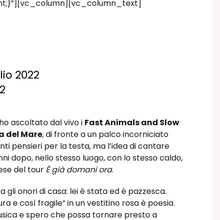
nt;}”][vc_column][vc_column_text]
io 2022
2
ascoltato dal vivo i
Fast Animals and Slow
a del Mare
, di fronte a un palco incorniciato
ti pensieri per la testa, ma l’idea di cantare
ni dopo, nello stesso luogo, con lo stesso caldo,
vese del tour
È già domani ora
.
 gli onori di casa: lei è stata ed è pazzesca.
a e così fragile” in un vestitino rosa è poesia.
 musica e spero che possa tornare presto a