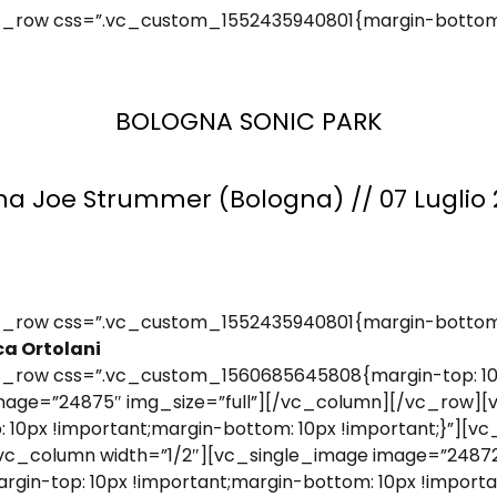
_row css=”.vc_custom_1552435940801{margin-bottom: 
BOLOGNA SONIC PARK
na Joe Strummer (Bologna) // 07 Luglio 
_row css=”.vc_custom_1552435940801{margin-bottom: 
a Ortolani
_row css=”.vc_custom_1560685645808{margin-top: 10p
image=”24875″ img_size=”full”][/vc_column][/vc_row]
0px !important;margin-bottom: 10px !important;}”][vc
vc_column width=”1/2″][vc_single_image image=”24872
n-top: 10px !important;margin-bottom: 10px !importan