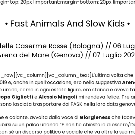
in-top: 20px !important;margin-bottom: 20px !importa
• Fast Animals And Slow Kids •
delle Caserme Rosse (Bologna) // 06 Lugl
Arena del Mare (Genova) // 07 Luglio 202
ow][vc_column][vc_column_text]L’ultima volta che ho 
019 e, anche in quell’occasione, ero nella suggestiva
Aren
e umido, come in ogni estate ligure, ero stanca e avevo tan
opo Gigliotti
e
Alessio Mingoli
mi rendeva felice. Tre an
mi sono lasciata trasportare dai FASK nella loro data geno
ne e calante, avvolta dalla voce di
Giorgieness
che faceva
irsi su un palco urlando “E non ho chiesto io di essere/Dur
con sé un discorso politico e sociale che va oltre la sua