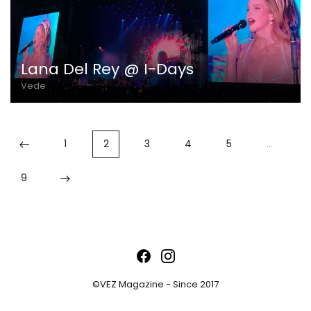
Lana Del Rey @ I-Days
Vede
1
2
3
4
5
…
9
©VEZ Magazine - Since 2017