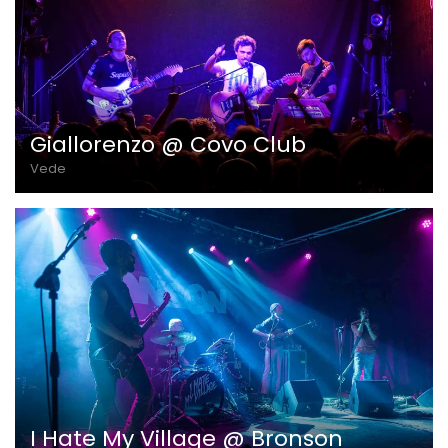
Giallorenzo @ Covo Club
Vede
I Hate My Village @ Bronson