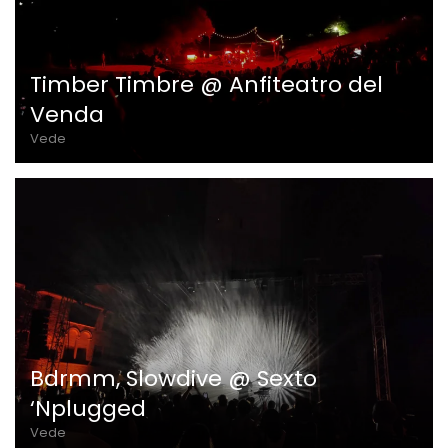
Timber Timbre @ Anfiteatro del
Venda
Vede
Bdrmm, Slowdive @ Sexto
‘Nplugged
Vede